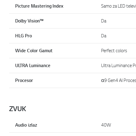
Picture Mastering Index
Samo za LED telev
Dolby Vision™
Da
HLG Pro
Da
Wide Color Gamut
Perfect colors
ULTRA Luminance
Ultra Luminance P
Procesor
α9 Gen4 AI Proce
ZVUK
Audio izlaz
40W