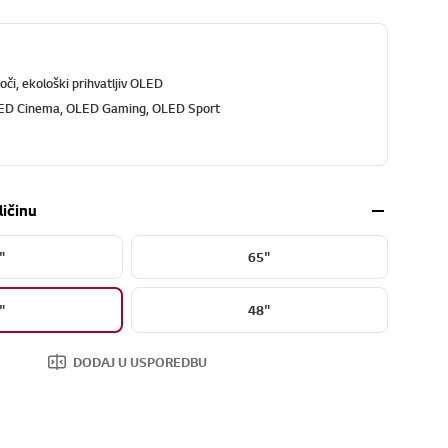
oči, ekološki prihvatljiv OLED
ED Cinema, OLED Gaming, OLED Sport
ličinu
"
65"
"
48"
DODAJ U USPOREDBU