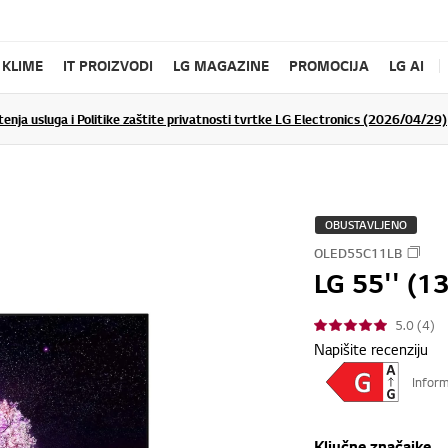
KLIME
IT PROIZVODI
LG MAGAZINE
PROMOCIJA
LG AI
tenja usluga i Politike zaštite privatnosti tvrtke LG Electronics (2026/04/29)
OBUSTAVLJENO
OLED55C11LB
LG 55'' (1
5.0 (4)
Napišite recenziju
Inform
Ključne značajke