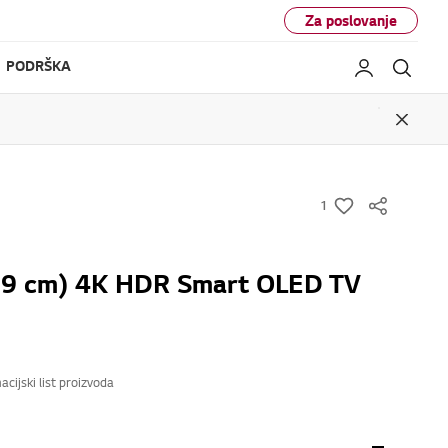
Za poslovanje
PODRŠKA
My LG
Pretr
Close
1
w
i
s
39 cm) 4K HDR Smart OLED TV
h
acijski list proizvoda