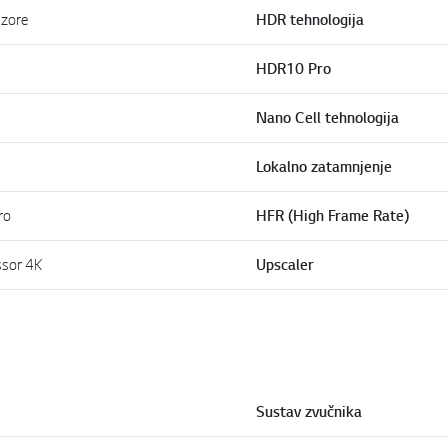
izore
HDR tehnologija
HDR10 Pro
Nano Cell tehnologija
Lokalno zatamnjenje
ro
HFR (High Frame Rate)
ssor 4K
Upscaler
Sustav zvučnika