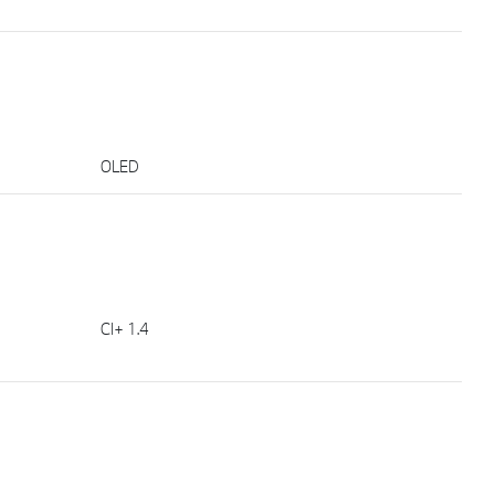
OLED
CI+ 1.4