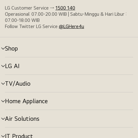
LG Customer Service →
1500 140
Operasional: 07.00-20.00 WIB | Sabtu-Minggu & Hari Libur :
07.00-18.00 WIB
Follow Twitter LG Service
@LGHere4u
Shop
tombol
menu
LG AI
tombol
menu
TV/Audio
tombol
menu
Home Appliance
tombol
menu
Air Solutions
tombol
menu
IT Product