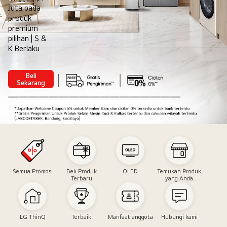
Juta pada
produk
premium
pilihan | S &
K Berlaku
Beli
8.8
Sekarang
Comfort
Designed
Around
You
Double
Date
Semua Promosi
Beli Produk
OLED
Temukan Produk
Terbaru
yang Anda
Butuhkan
LG ThinQ
Terbaik
Manfaat anggota
Hubungi kami