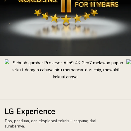
Lambang
emas
OLED
TV
nomor
1
di
dunia
LG Experience
selama
Tips, panduan, dan eksplorasi teknis—langsung dari
11
sumbernya.
Tahun