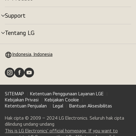
tombol
menu
Support
tombol
menu
Tentang LG
tombol
menu
Indonesia, Indonesia
SITEMAP
Ketentuan Penggunaan Layanan LGE
Kebijakan Privasi
Kebijakan Cookie
Ketentuan Penjualan
Legal
Bantuan Aksesibilitas
Hak cipta © 2009 – 2024 LG Electronics. Seluruh hak cipta
dilindung undang-undang
This is LG Electronics' official homepage. If you want to