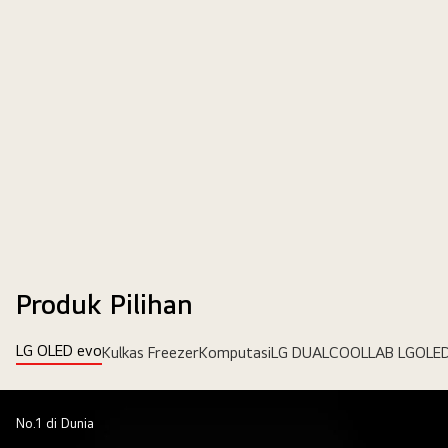
Produk Pilihan
LG OLED evo
Kulkas Freezer
Komputasi
LG DUALCOOL
LAB LG
OLED
No.1 di Dunia