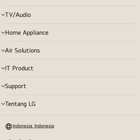
menu
TV/Audio
tombol
menu
Home Appliance
tombol
menu
Air Solutions
tombol
menu
IT Product
tombol
menu
Support
tombol
menu
Tentang LG
tombol
menu
Indonesia, Indonesia