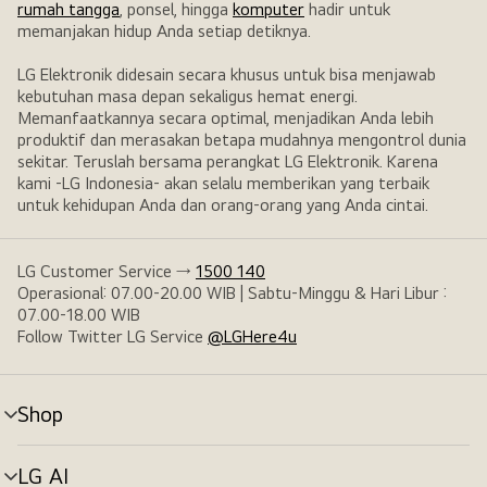
rumah tangga
, ponsel, hingga
komputer
hadir untuk
memanjakan hidup Anda setiap detiknya.
LG Elektronik didesain secara khusus untuk bisa menjawab
kebutuhan masa depan sekaligus hemat energi.
Memanfaatkannya secara optimal, menjadikan Anda lebih
produktif dan merasakan betapa mudahnya mengontrol dunia
sekitar. Teruslah bersama perangkat LG Elektronik. Karena
kami -LG Indonesia- akan selalu memberikan yang terbaik
untuk kehidupan Anda dan orang-orang yang Anda cintai.
LG Customer Service →
1500 140
Operasional: 07.00-20.00 WIB | Sabtu-Minggu & Hari Libur :
07.00-18.00 WIB
Follow Twitter LG Service
@LGHere4u
Shop
tombol
menu
LG AI
tombol