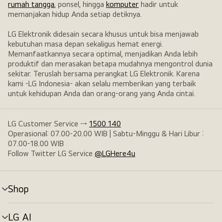
rumah tangga
, ponsel, hingga
komputer
hadir untuk
memanjakan hidup Anda setiap detiknya.
LG Elektronik didesain secara khusus untuk bisa menjawab
kebutuhan masa depan sekaligus hemat energi.
Memanfaatkannya secara optimal, menjadikan Anda lebih
produktif dan merasakan betapa mudahnya mengontrol dunia
sekitar. Teruslah bersama perangkat LG Elektronik. Karena
kami -LG Indonesia- akan selalu memberikan yang terbaik
untuk kehidupan Anda dan orang-orang yang Anda cintai.
LG Customer Service →
1500 140
Operasional: 07.00-20.00 WIB | Sabtu-Minggu & Hari Libur :
07.00-18.00 WIB
Follow Twitter LG Service
@LGHere4u
Shop
tombol
menu
LG AI
tombol