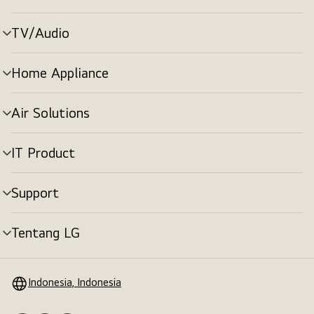
menu
TV/Audio
tombol
menu
Home Appliance
tombol
menu
Air Solutions
tombol
menu
IT Product
tombol
menu
Support
tombol
menu
Tentang LG
tombol
menu
Indonesia, Indonesia