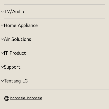
menu
TV/Audio
tombol
menu
Home Appliance
tombol
menu
Air Solutions
tombol
menu
IT Product
tombol
menu
Support
tombol
menu
Tentang LG
tombol
menu
Indonesia, Indonesia