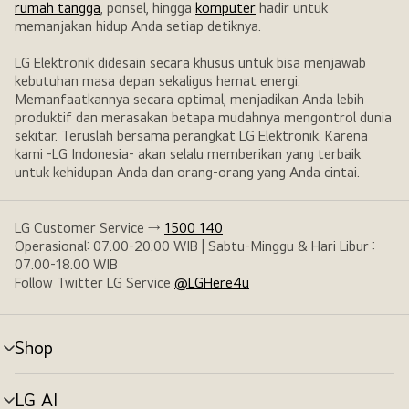
rumah tangga
, ponsel, hingga
komputer
hadir untuk
memanjakan hidup Anda setiap detiknya.
LG Elektronik didesain secara khusus untuk bisa menjawab
kebutuhan masa depan sekaligus hemat energi.
Memanfaatkannya secara optimal, menjadikan Anda lebih
produktif dan merasakan betapa mudahnya mengontrol dunia
sekitar. Teruslah bersama perangkat LG Elektronik. Karena
kami -LG Indonesia- akan selalu memberikan yang terbaik
untuk kehidupan Anda dan orang-orang yang Anda cintai.
LG Customer Service →
1500 140
Operasional: 07.00-20.00 WIB | Sabtu-Minggu & Hari Libur :
07.00-18.00 WIB
Follow Twitter LG Service
@LGHere4u
Shop
tombol
menu
LG AI
tombol