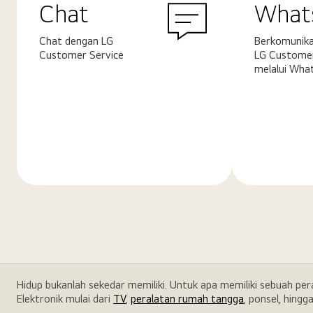
Chat
What
Chat dengan LG
Berkomunika
Customer Service
LG Customer
melalui Wha
Pelajari
Pelajari
selengkapnya
selengkapn
Hidup bukanlah sekedar memiliki. Untuk apa memiliki sebuah pe
Elektronik mulai dari
TV
,
peralatan rumah tangga
, ponsel, hingg