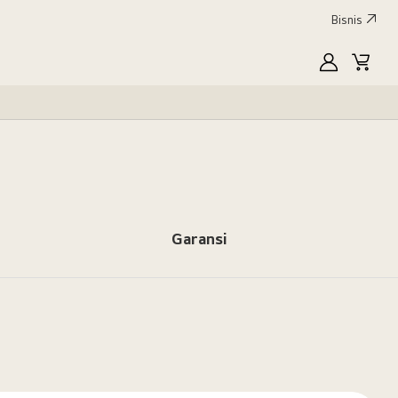
Bisnis
MyLG
Keran
Garansi