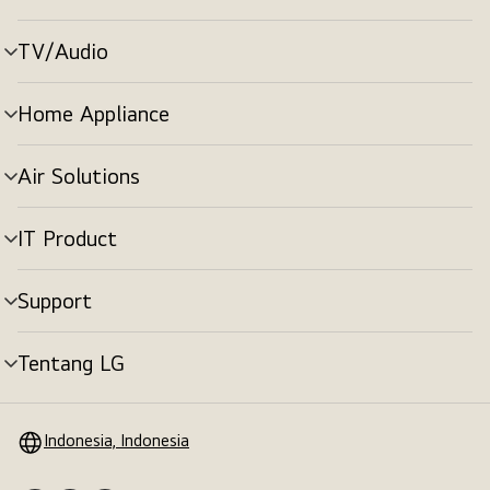
menu
TV/Audio
tombol
menu
Home Appliance
tombol
menu
Air Solutions
tombol
menu
IT Product
tombol
menu
Support
tombol
menu
Tentang LG
tombol
menu
Indonesia, Indonesia