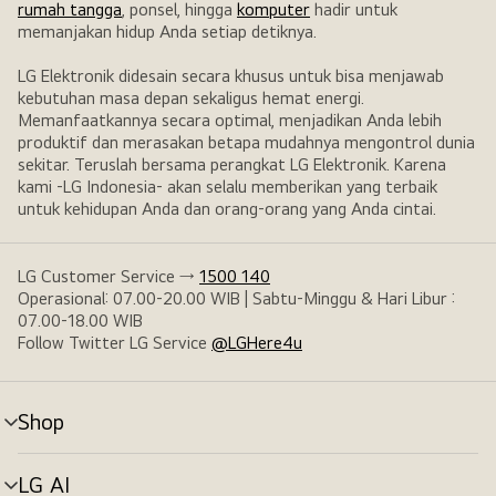
rumah tangga
, ponsel, hingga
komputer
hadir untuk
memanjakan hidup Anda setiap detiknya.
LG Elektronik didesain secara khusus untuk bisa menjawab
kebutuhan masa depan sekaligus hemat energi.
Memanfaatkannya secara optimal, menjadikan Anda lebih
produktif dan merasakan betapa mudahnya mengontrol dunia
sekitar. Teruslah bersama perangkat LG Elektronik. Karena
kami -LG Indonesia- akan selalu memberikan yang terbaik
untuk kehidupan Anda dan orang-orang yang Anda cintai.
LG Customer Service →
1500 140
Operasional: 07.00-20.00 WIB | Sabtu-Minggu & Hari Libur :
07.00-18.00 WIB
Follow Twitter LG Service
@LGHere4u
Shop
tombol
menu
LG AI
tombol