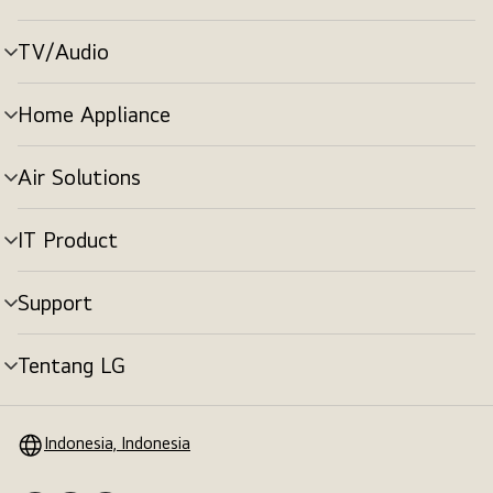
menu
TV/Audio
tombol
menu
Home Appliance
tombol
menu
Air Solutions
tombol
menu
IT Product
tombol
menu
Support
tombol
menu
Tentang LG
tombol
menu
Indonesia, Indonesia