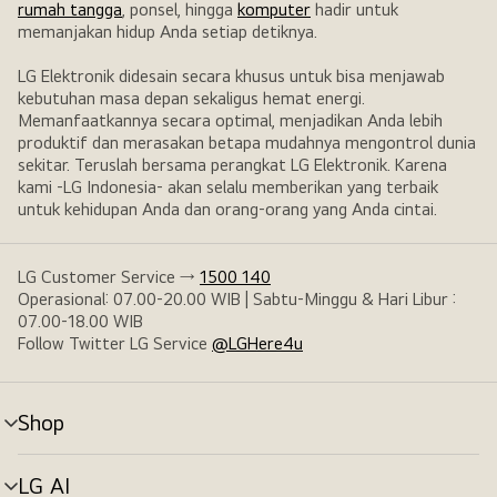
rumah tangga
, ponsel, hingga
komputer
hadir untuk
memanjakan hidup Anda setiap detiknya.
LG Elektronik didesain secara khusus untuk bisa menjawab
kebutuhan masa depan sekaligus hemat energi.
Memanfaatkannya secara optimal, menjadikan Anda lebih
produktif dan merasakan betapa mudahnya mengontrol dunia
sekitar. Teruslah bersama perangkat LG Elektronik. Karena
kami -LG Indonesia- akan selalu memberikan yang terbaik
untuk kehidupan Anda dan orang-orang yang Anda cintai.
LG Customer Service →
1500 140
Operasional: 07.00-20.00 WIB | Sabtu-Minggu & Hari Libur :
07.00-18.00 WIB
Follow Twitter LG Service
@LGHere4u
Shop
tombol
menu
LG AI
tombol