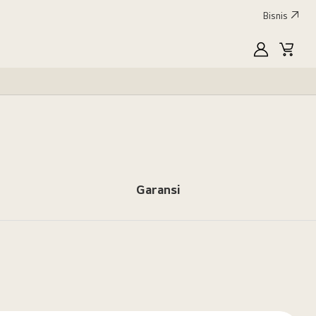
Bisnis
MyLG
Keran
Garansi