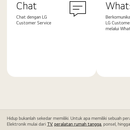
Chat
What
Chat dengan LG
Berkomunika
Customer Service
LG Customer
melalui Wha
Pelajari
Pelajari
selengkapnya
selengkapn
Hidup bukanlah sekedar memiliki. Untuk apa memiliki sebuah pe
Elektronik mulai dari
TV
,
peralatan rumah tangga
, ponsel, hingg