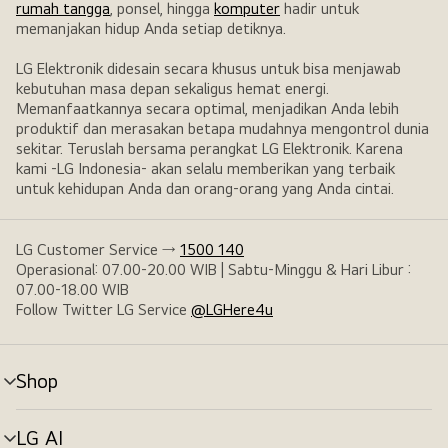
rumah tangga
, ponsel, hingga
komputer
hadir untuk
memanjakan hidup Anda setiap detiknya.
LG Elektronik didesain secara khusus untuk bisa menjawab
kebutuhan masa depan sekaligus hemat energi.
Memanfaatkannya secara optimal, menjadikan Anda lebih
produktif dan merasakan betapa mudahnya mengontrol dunia
sekitar. Teruslah bersama perangkat LG Elektronik. Karena
kami -LG Indonesia- akan selalu memberikan yang terbaik
untuk kehidupan Anda dan orang-orang yang Anda cintai.
LG Customer Service →
1500 140
Operasional: 07.00-20.00 WIB | Sabtu-Minggu & Hari Libur :
07.00-18.00 WIB
Follow Twitter LG Service
@LGHere4u
Shop
tombol
menu
LG AI
tombol