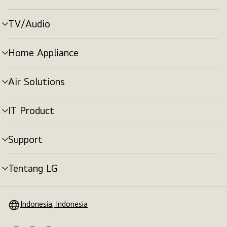
menu
TV/Audio
tombol
menu
Home Appliance
tombol
menu
Air Solutions
tombol
menu
IT Product
tombol
menu
Support
tombol
menu
Tentang LG
tombol
menu
Indonesia, Indonesia