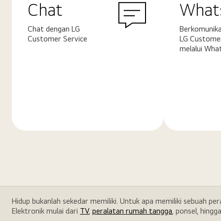
Chat
What
Chat dengan LG
Berkomunika
Customer Service
LG Customer
melalui Wha
Pelajari
Pelajari
selengkapnya
selengkapn
Hidup bukanlah sekedar memiliki. Untuk apa memiliki sebuah pe
Elektronik mulai dari
TV
,
peralatan rumah tangga
, ponsel, hingg