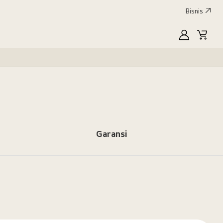
Bisnis
MyLG
Keran
Garansi