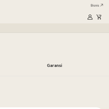
Bisnis
MyLG
Keran
Garansi