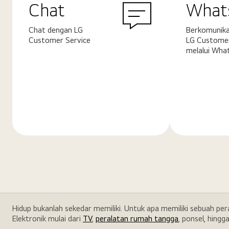
Chat
What
Chat dengan LG
Berkomunika
Customer Service
LG Customer
melalui Wha
Pelajari
Pelajari
selengkapnya
selengkapn
Hidup bukanlah sekedar memiliki. Untuk apa memiliki sebuah pe
Elektronik mulai dari
TV
,
peralatan rumah tangga
, ponsel, hingg