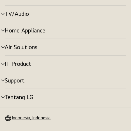
menu
TV/Audio
tombol
menu
Home Appliance
tombol
menu
Air Solutions
tombol
menu
IT Product
tombol
menu
Support
tombol
menu
Tentang LG
tombol
menu
Indonesia, Indonesia