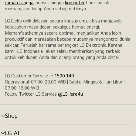
rumah tangga
, ponsel, hingga
komputer
hadir untuk
memanjakan hidup Anda setiap detiknya.
LG Elektronik didesain secara khusus untuk bisa menjawab
kebutuhan masa depan sekaligus hemat energi.
Memanfaatkannya secara optimal, menjadikan Anda lebih
produktif dan merasakan betapa mudahnya mengontrol dunia
sekitar. Teruslah bersama perangkat LG Elektronik. Karena
kami -LG Indonesia- akan selalu memberikan yang terbaik
untuk kehidupan Anda dan orang-orang yang Anda cintai.
LG Customer Service →
1500 140
Operasional: 07.00-20.00 WIB | Sabtu-Minggu & Hari Libur :
07.00-18.00 WIB
Follow Twitter LG Service
@LGHere4u
Shop
tombol
menu
LG AI
tombol