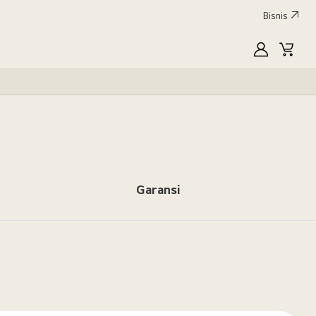
Bisnis
MyLG
Keran
Garansi