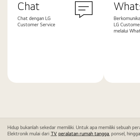
Chat
What
Chat dengan LG
Berkomunika
Customer Service
LG Customer
melalui Wha
Pelajari
Pelajari
selengkapnya
selengkapn
Hidup bukanlah sekedar memiliki. Untuk apa memiliki sebuah pe
Elektronik mulai dari
TV
,
peralatan rumah tangga
, ponsel, hingg