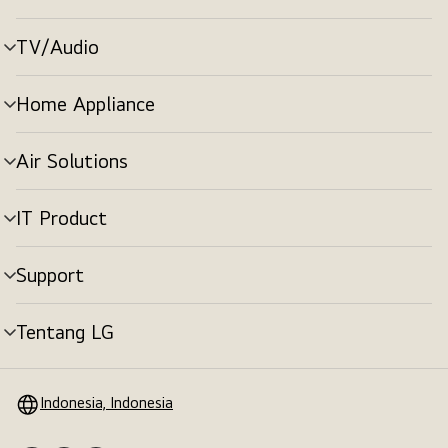
menu
TV/Audio
tombol
menu
Home Appliance
tombol
menu
Air Solutions
tombol
menu
IT Product
tombol
menu
Support
tombol
menu
Tentang LG
tombol
menu
Indonesia, Indonesia