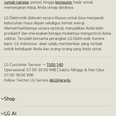
rumah tangga
, ponsel, hingga
komputer
hadir untuk
memanjakan hidup Anda setiap detiknya.
LG Elektronik didesain secara khusus untuk bisa menjawab
kebutuhan masa depan sekaligus hemat energi.
Memanfaatkannya secara optimal, menjadikan Anda lebih
produktif dan merasakan betapa mudahnya mengontrol dunia
sekitar. Teruslah bersama perangkat LG Elektronik. Karena
kami -LG Indonesia- akan selalu memberikan yang terbaik
untuk kehidupan Anda dan orang-orang yang Anda cintai.
LG Customer Service →
1500 140
Operasional: 07.00-20.00 WIB | Sabtu-Minggu & Hari Libur :
07.00-18.00 WIB
Follow Twitter LG Service
@LGHere4u
Shop
tombol
menu
LG AI
tombol