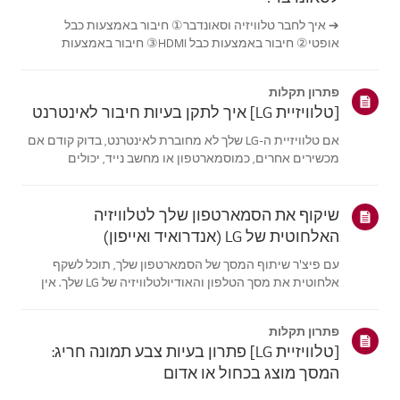
➔ איך לחבר טלוויזיה וסאונדבר① חיבור באמצעות כבל
אופטי② חיבור באמצעות כבל HDMI③ חיבור באמצעות
Bluetooth※ בהתאם לדגם, הכפתורים של השלט והגוף עשויים
להיות שונים.נסה את זה---------חיבור באמצעות כבל אופטי1.
פתרון תקלות
הכינו את הכבל האופטי.2. בדוק את מיקום ...
[טלוויזיית LG] איך לתקן בעיות חיבור לאינטרנט
אם טלוויזיית ה-LG שלך לא מחוברת לאינטרנט, בדוק קודם אם
מכשירים אחרים, כמוסמארטפון או מחשב נייד, יכולים
להתחבר לאותה רשת.אם אין מכשירים שיכולים להתחבר, סביר
שהבעיה היא בנתב או בספק האינטרנט (ISP). אםהטלוויזיה היא
המכשיר היחיד שלא מתחבר, ייתכ...
שיקוף את הסמארטפון שלך לטלוויזיה
האלחוטית של LG (אנדרואיד ואייפון)
עם פיצ'ר שיתוף המסך של הסמארטפון שלך, תוכל לשקף
אלחוטית את מסך הטלפון והאודיולטלוויזיה של LG שלך. אין
צורך בכבלים.באנדרואיד, החלקו למטה מהחלק העליון של
המסך כדי לפתוח את לוח ההגדרות המהירות,ובחרו את
פתרון תקלות
טלוויזיית LG מרשימת המכשירים הזמינים.באיי...
[טלוויזיית LG] פתרון בעיות צבע תמונה חריג:
המסך מוצג בכחול או אדום