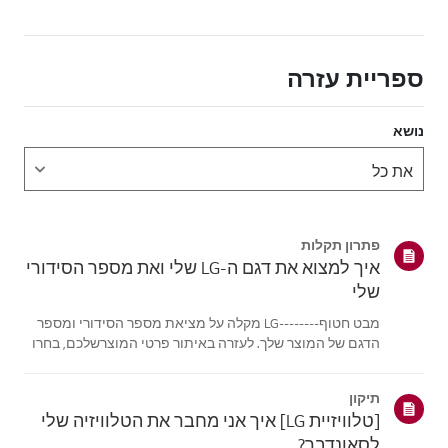
ספריית עזרה
נושא
פתרון תקלות
איך למצוא את דגם ה-LG שלי ואת מספר הסידורי
שלי
מבט חטוף--------LG מקלה על מציאת מספר הסידורי ומספר
הדגם של המוצר שלך. לעזרה באיתור פרטי המוצרשלכם, בחרו
את מוצר LG שלכם מתוך הקטגוריות למטה.בחר את המוצר
שלךמדריך זה נוצר עבור כל הדגמים, כך שהתמונות או התוכן
תיקון
עשויים להיות שונים מהמוצרשלך.טלו...
[טלוויזיית LG] איך אני מחבר את הטלוויזיה שלי
לסאונדבר?