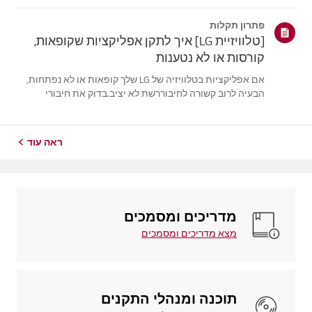
פתרון תקלות
[טלוויזיית LG] איך לתקן אפליקציות שקופאות,
קורסות או לא נטענות
אם אפליקציות בטלוויזיה של LG שלך קופאות או לא נפתחות,
הבעיה לרוב קשורה לחיבוררשת לא יציב.בדוק את חיבורי
הכבלים בין הטלוויזיה לנתב שלך, ואז בדוק את מצב הרשת
בתפריט[הגדרות] של הטלוויזיה.נסה להתחבר לרשת אחרת
(למשל, נקודת חיבור ניידת) כדי לראות...
ראה עוד
מדריכים ומסמכים
מצא מדריכים ומסמכים
תוכנה ומנהלי התקנים