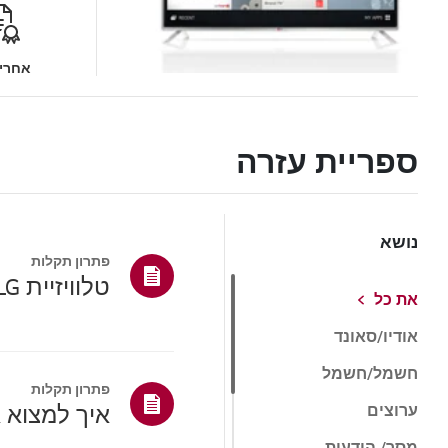
אחריו
ספריית עזרה
נושא
פתרון תקלות
טלוויזיית LG - כיצד לפתור בעיות בשלט הקסם של LG
את כל
אודיו/סאונד
חשמל/חשמל
פתרון תקלות
איך למצוא את דגם ה-LG של
ערוצים
מסך/ הודעות