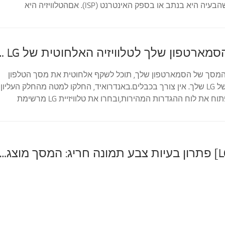
להתחבר, סביר שהבעיה היא בנתב או בספק האינטרנט (ISP). אםהטלוויזיה היא
א מתחבר, ייתכ...
שיקוף את הסמארטפון שלך לטלוויזיה האלחו
המסך של הסמארטפון שלך, תוכל לשקף אלחוטית את מסך הטלפון
והאודיולטלוויזיה של LG שלך. אין צורך בכבלים.באנדרואיד, החלקו למטה מהחלק העליון
של המסך כדי לפתוח את לוח ההגדרות המהירות,ובחרו את טלוויזיית LG מרשימת
באיי...
[טלוויזיית LG] פתרון בעיות צבע תמונה חריג: המסך מוצג בכחול או 