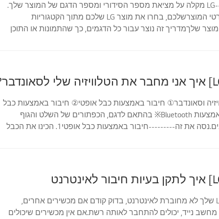
מבט חטוף--------LG מקלה על מציאת מספר הסידורי ומספר הדגם של המוצר שלך.
לעזרה באיתור פרטי המוצרשלכם, בחרו את מוצר LG שלכם מתוך הקטגוריות
צר שלךמדריך זה נוצר עבור כל הדגמים, כך שהתמונות או התוכן
ים מהמוצרשלך.טלו...
יזיה וסאונדבר① חיבור באמצעות כבל אופטי② חיבור באמצעות כבל
HDMI③ חיבור באמצעות Bluetooth※ בהתאם לדגם, הכפתורים של השלט והגוף
עשויים להיות שונים.נסה את זה---------חיבור באמצעות כבל אופטי1. הכינו את הכבל
אם טלוויזיית ה-LG שלך לא מחוברת לאינטרנט, בדוק קודם אם מכשירים אחרים,
מחשב נייד, יכולים להתחבר לאותה רשת.אם אין מכשירים שיכולים