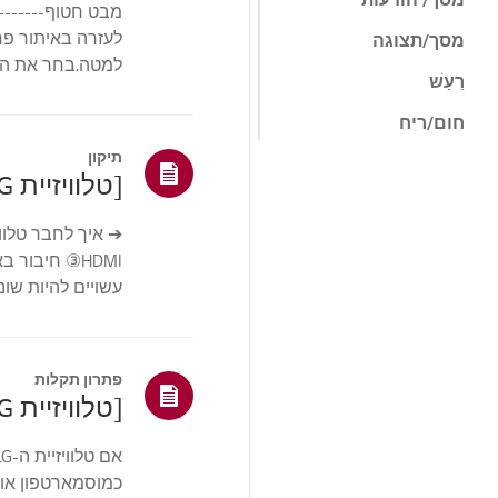
מסך/תצוגה
למטה.בחר את המו
רַעַשׁ
עשויים להיות שונ
חום/ריח
תיקון
קוסמטי/פיזי
[טלוויזיית LG] איך אני מחבר את הטלוויזיה שלי לסאונדבר?
שלט רחוק/כפתורים
➔ איך לחבר טלוו
תפריט/הגדרות
התקנה/חיבור
האופטי.2. בדוק את מיקום ...
חיבורים/התקנה
בית/ThinQ/רשת/אפל
פתרון תקלות
יקציות
[טלוויזיית LG] איך לתקן בעיות חיבור לאינטרנט
מכירות / קידום
מכירות / התקנה /
מפרט
כמוסמארטפון או 