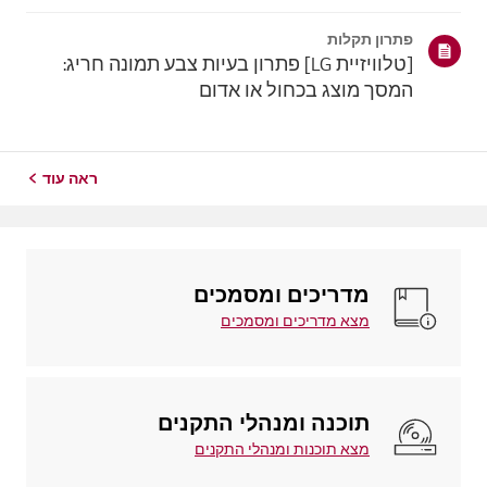
צורך בכבלים.באנדרואיד, החלקו למטה מהחלק העליון של
המסך כדי לפתוח את לוח ההגדרות המהירות,ובחרו את
פתרון תקלות
טלוויזיית LG מרשימת המכשירים הזמינים.באיי...
[טלוויזיית LG] פתרון בעיות צבע תמונה חריג:
המסך מוצג בכחול או אדום
ראה עוד
מדריכים ומסמכים
מצא מדריכים ומסמכים
תוכנה ומנהלי התקנים
מצא תוכנות ומנהלי התקנים