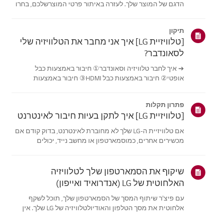
הדגם של המוצר שלך. לעזרה באיתור פרטי המוצרשלכם, בחרו
את מוצר LG שלכם מתוך הקטגוריות למטה.בחר את המוצר
שלךמדריך זה נוצר עבור כל הדגמים, כך שהתמונות או התוכן
תיקון
עשויים להיות שונים מהמוצרשלך.טלו...
[טלוויזיית LG] איך אני מחבר את הטלוויזיה שלי
לסאונדבר?
➔ איך לחבר טלוויזיה וסאונדבר① חיבור באמצעות כבל
אופטי② חיבור באמצעות כבל HDMI③ חיבור באמצעות
Bluetooth※ בהתאם לדגם, הכפתורים של השלט והגוף עשויים
להיות שונים.נסה את זה---------חיבור באמצעות כבל אופטי1.
פתרון תקלות
הכינו את הכבל האופטי.2. בדוק את מיקום ...
[טלוויזיית LG] איך לתקן בעיות חיבור לאינטרנט
אם טלוויזיית ה-LG שלך לא מחוברת לאינטרנט, בדוק קודם אם
מכשירים אחרים, כמוסמארטפון או מחשב נייד, יכולים
להתחבר לאותה רשת.אם אין מכשירים שיכולים להתחבר, סביר
שהבעיה היא בנתב או בספק האינטרנט (ISP). אםהטלוויזיה היא
המכשיר היחיד שלא מתחבר, ייתכ...
שיקוף את הסמארטפון שלך לטלוויזיה
האלחוטית של LG (אנדרואיד ואייפון)
עם פיצ'ר שיתוף המסך של הסמארטפון שלך, תוכל לשקף
אלחוטית את מסך הטלפון והאודיולטלוויזיה של LG שלך. אין