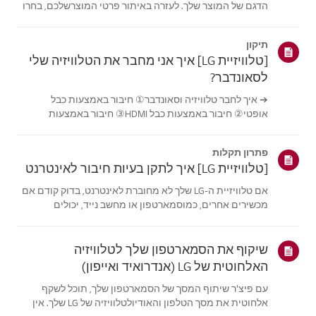
הדגם של המוצר שלך. לעזרה באיתור פרטי המוצרשלכם, בחרו
את מוצר LG שלכם מתוך הקטגוריות למטה.בחר את המוצר
שלךמדריך זה נוצר עבור כל הדגמים, כך שהתמונות או התוכן
תיקון
עשויים להיות שונים מהמוצרשלך.טלו...
[טלוויזיית LG] איך אני מחבר את הטלוויזיה שלי
לסאונדבר?
➔ איך לחבר טלוויזיה וסאונדבר① חיבור באמצעות כבל
אופטי② חיבור באמצעות כבל HDMI③ חיבור באמצעות
Bluetooth※ בהתאם לדגם, הכפתורים של השלט והגוף עשויים
להיות שונים.נסה את זה---------חיבור באמצעות כבל אופטי1.
פתרון תקלות
הכינו את הכבל האופטי.2. בדוק את מיקום ...
[טלוויזיית LG] איך לתקן בעיות חיבור לאינטרנט
אם טלוויזיית ה-LG שלך לא מחוברת לאינטרנט, בדוק קודם אם
מכשירים אחרים, כמוסמארטפון או מחשב נייד, יכולים
להתחבר לאותה רשת.אם אין מכשירים שיכולים להתחבר, סביר
שהבעיה היא בנתב או בספק האינטרנט (ISP). אםהטלוויזיה היא
המכשיר היחיד שלא מתחבר, ייתכ...
שיקוף את הסמארטפון שלך לטלוויזיה
האלחוטית של LG (אנדרואיד ואייפון)
עם פיצ'ר שיתוף המסך של הסמארטפון שלך, תוכל לשקף
אלחוטית את מסך הטלפון והאודיולטלוויזיה של LG שלך. אין