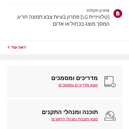
צורך בכבלים.באנדרואיד, החלקו למטה מהחלק העליון של
המסך כדי לפתוח את לוח ההגדרות המהירות,ובחרו את
פתרון תקלות
טלוויזיית LG מרשימת המכשירים הזמינים.באיי...
[טלוויזיית LG] פתרון בעיות צבע תמונה חריג:
המסך מוצג בכחול או אדום
ראה עוד
מדריכים ומסמכים
מצא מדריכים ומסמכים
תוכנה ומנהלי התקנים
מצא תוכנות ומנהלי התקנים