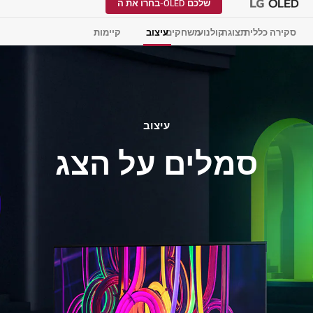
שלכם OLED-בחרו את ה
סקירה כללית
תצוגה
קולנוע
משחקים
עיצוב
קיימות
עיצוב
סמלים על הצג