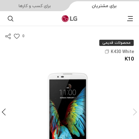
برای مشتریان
برای کسب و کارها
Menu
جست
0
s
محصولات قدیمی
u
K430 White
m
K10
m
a
r
y
-
w
i
s
h