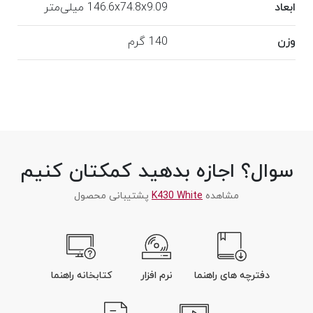
ابعاد
146.6x74.8x9.09 میلی‌متر
وزن
140 گرم
سوال؟ اجازه بدهید کمکتان کنیم
مشاهده
K430 White
پشتیبانی محصول
دفترچه های راهنما
نرم افزار
کتابخانه راهنما