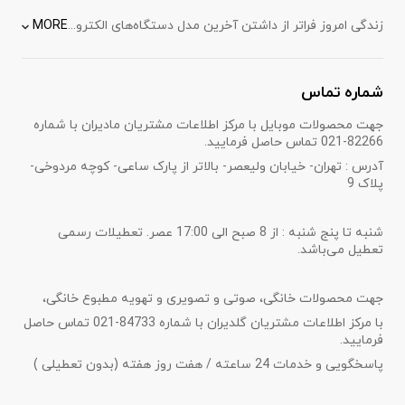
زندگی امروز فراتر از داشتن آخرین مدل دستگاه‌های الکترونیکی است، زندگی تجربه‌ای‌ است از لمس فناوری‌ها در زمینه‌های گوناگون، از تجربه کار با
MORE
شماره تماس
جهت محصولات موبایل با مرکز اطلاعات مشتریان مادیران با شماره
82266-021 تماس حاصل فرمایید.
آدرس : تهران- خیابان ولیعصر- بالاتر از پارک ساعی- کوچه مردوخی-
پلاک 9
شنبه تا پنج شنبه : از 8 صبح الی 17:00 عصر. تعطیلات رسمی
تعطیل می‌باشد.
جهت محصولات خانگی، صوتی و تصویری و تهویه مطبوع خانگی،
با مرکز اطلاعات مشتریان گلدیران با شماره 84733-021 تماس حاصل
فرمایید.
پاسخگویی و خدمات 24 ساعته / هفت روز هفته (بدون تعطیلی )