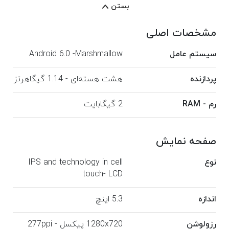
بستن
مشخصات اصلی
سیستم عامل
Android 6.0 -Marshmallow
پردازنده
هشت هسته‌ای - 1.14 گیگاهرتز
رم - RAM
2 گیگا‌بایت
صفحه نمایش
نوع
IPS and technology in cell
touch- LCD
اندازه
5.3 اینچ
رزولوشن
1280x720 پیکسل - 277ppi