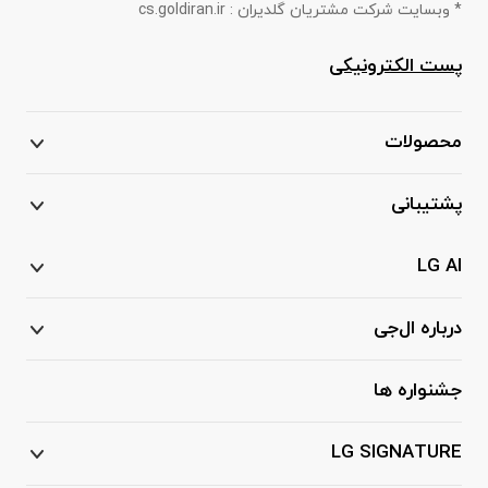
* وبسایت شرکت مشتریان گلدیران : cs.goldiran.ir
پست الکترونیکی
محصولات
پشتیبانی
LG AI
درباره ال‌جی
جشنواره ها
LG SIGNATURE