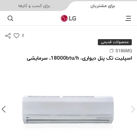
برای مشتریان
برای کسب و کارها
Menu
جست
0
s
محصولات قدیمی
u
S186MQ
m
اسپلیت تک پنل دیواری، 18000btu/h، سرمایشی
m
a
r
y
-
w
i
s
h