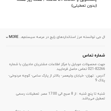
(بدون تعطیلی)
ال‌ جی توانسته مرز استانداردهای رایج در عرصه سیستم‌های تهویه مطبوع خانگی را در نوردد و استانداردهای جدیدی برای آینده سیستم‌های تهویه مطبوع خانگی معرفی کند. استفاده از سیستم تهویه هوای ال جی بهترین راه حل برای روزهای گرم و شرجی پیش رو می‌باشد. سیستم‌های تهویه مطبوع ال جی با نوآوری و فناوری پیشرفته خود آسایش را برای شما به همراه دارند. ال جی سیستم‌های تهویه مطبوع خود را مناسب با هر شرایطی در سایزها و خصوصیات مختلف ارائه می‌دهد تا بر اساس هر نیازی محصولی منحصر بفرد را ارائه کند.
MORE
شماره تماس
جهت محصولات موبایل با مرکز اطلاعات مشتریان مادیران با شماره
82266-021 تماس حاصل فرمایید.
آدرس : تهران- خیابان ولیعصر- بالاتر از پارک ساعی- کوچه مردوخی-
پلاک 9
شنبه تا پنج شنبه : از 8 صبح الی 17:00 عصر. تعطیلات رسمی
تعطیل می‌باشد.