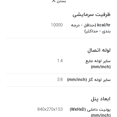
بستن
ظرفیت سرمایشی
kcal/hr (حداقل - درجه
10000
بندی - حداکثر)
لوله اتصال
سایر لوله مایع
1.4
(mm/inch)
سایر لوله گاز (mm/inch)
3.8
ابعاد پنل
یونیت داخلی (WxHxD)
840x270x153
(mm/inch)