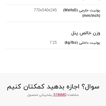
یونیت خارجی (WxHxD)
770x540x245
(mm/inch)
وزن خالص پنل
یونیت داخلی (kg/lbs)
7.25
سوال؟ اجازه بدهید کمکتان کنیم
مشاهده
S186MQ
پشتیبانی محصول