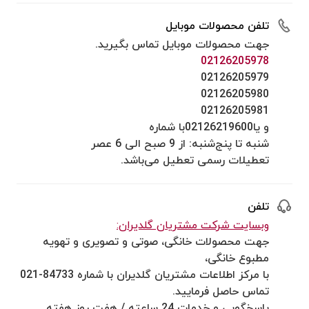
تلفن محصولات موبایل
جهت محصولات موبایل تماس بگیرید.
02126205978
02126205979
02126205980
02126205981
و یا02126219600با شماره
شنبه تا پنج‌شنبه: از 9 صبح الی 6 عصر
تعطیلات رسمی تعطیل می‌باشد.
تلفن
وبسایت شرکت مشتریان گلدیران:
جهت محصولات خانگی، صوتی و تصویری و تهویه
مطبوع خانگی،
با مرکز اطلاعات مشتریان گلدیران با شماره 84733-021
تماس حاصل فرمایید.
پاسخگویی و خدمات 24 ساعته / هفت روز هفته