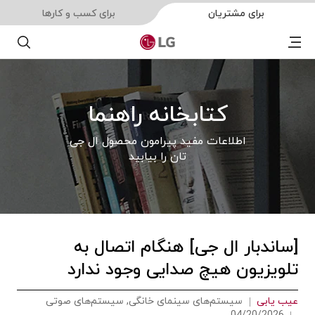
برای مشتریان
برای کسب و کارها
Menu
جستجو
کتابخانه راهنما
اطلاعات مفید پیرامون محصول ال جی
تان را بیابید
[ساندبار ال جی] هنگام اتصال به
تلویزیون هیچ صدایی وجود ندارد
عیب یابی
سیستم‌های سینمای خانگی, سیستم‌های صوتی