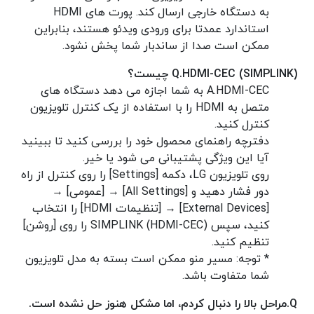
به دستگاه خارجی ارسال کند. پورت های HDMI
استاندارد عمدتا برای ورودی ویدئو هستند، بنابراین
ممکن است صدا از ساندبار شما پخش نشود.
HDMI-CEC (SIMPLINK) چیست؟
Q.
A.
HDMI-CEC به شما اجازه می دهد دستگاه های
متصل به HDMI را با استفاده از یک کنترل تلویزیون
کنترل کنید.
دفترچه راهنمای محصول خود را بررسی کنید تا ببینید
آیا این ویژگی پشتیبانی می شود یا خیر.
روی تلویزیون LG، دکمه [Settings] را روی کنترل از راه
دور فشار دهید و [All Settings] → [عمومی] →
[External Devices] → [تنظیمات HDMI] را انتخاب
کنید، سپس SIMPLINK (HDMI-CEC) را روی [روشن]
تنظیم کنید.
* توجه: مسیر منو ممکن است بسته به مدل تلویزیون
شما متفاوت باشد.
Q.
مراحل بالا را دنبال کردم، اما مشکل هنوز حل نشده است.