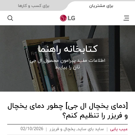
برای مشتریان
برای کسب و کارها
Menu
جستجو
کتابخانه راهنما
اطلاعات مفید پیرامون محصول ال جی
تان را بیابید
[دمای یخچال ال جی] چطور دمای یخچال
و فریزر را تنظیم کنم؟
عیب یابی
ساید بای ساید, یخچال‌‌ و فریزر
02/10/2026