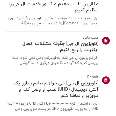
مکانی را تغییر دهیم و کشور خدمات ال جی را
تنظیم کنیم
برای تغییر تنظیمات موقعیت مکانی تلویزیون LG خود، روی
ریموت روی [Settings] رافشار دهید، سپس به [All
Settings] → [عمومی] → [System] یا [Location]
بروید.مسیر منو ممکن است بسته به نسخه webOS شما
عیب یابی
متفاوت باشد. تنظیمات ست تاپ باکس ممکناست برای
[تلویزیون ال جی] چگونه مشکلات اتصال
مدل...
اینترنت را رفع کنیم
اگر تلویزیون ال جی شما به اینترنت وصل نمی شود، ابتدا
بررسی کنید که آیا دستگاههای دیگری مانند گوشی
هوشمند یا لپ تاپ می توانند به همان شبکه متصل شوند
یا خیر.اگر هیچ دستگاهی نمی تواند متصل شود، احتمالا
Repair
مشکل از روتر یا ارائه دهنده اینترنت(ISP) ...
[تلویزیون ال جی] می خواهم بدانم چطور یک
آنتن دیجیتال (UHD) نصب و وصل کنم و
تلویزیون تماشا کنم
این رو امتحان کن----------------آیا آنتن UHD دارید؟➔ آنتن
UHD را به پورت تلویزیون UHD در پشت تلویزیون وصل
کنید.مناطق موجود برای دریافت UHD را بررسی کنید.چگونه