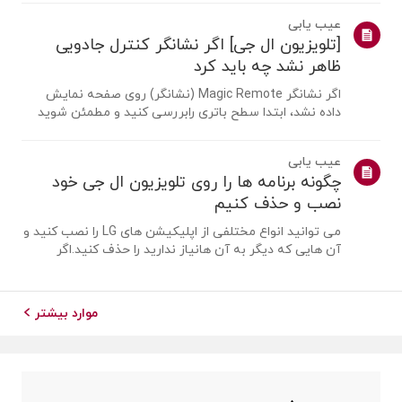
یک آنتن را متصل کنیمیک آنتن را در مکانی نصب کنید که
عیب یابی
بتواند سیگنال UHD دریافت کند ...
[تلویزیون ال جی] اگر نشانگر کنترل جادویی
ظاهر نشد چه باید کرد
اگر نشانگر Magic Remote (نشانگر) روی صفحه نمایش
داده نشد، ابتدا سطح باتری رابررسی کنید و مطمئن شوید
که قابلیت [راهنمای صوتی] فعال است یا نه.اگر باتری ها و
تنظیمات درست باشد، ممکن است به این دلیل باشد که
عیب یابی
ریموت از تلویزیونجدا شده است. ریموت ر...
چگونه برنامه ها را روی تلویزیون ال جی خود
نصب و حذف کنیم
می توانید انواع مختلفی از اپلیکیشن های LG را نصب کنید و
آن هایی که دیگر به آن هانیاز ندارید را حذف کنید.اگر
برنامه ای نصب نشد، مطمئن شوید که وارد حساب LG خود
شده اید، تلویزیون شما بهاینترنت متصل است، تنظیمات
کشور خدمات LG با منطقه شما مطابق...
موارد بیشتر