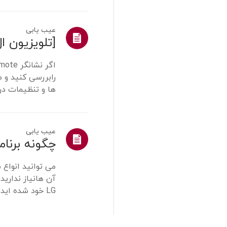
سیگنال UHD دریافت کند ...
/ مشخصات
سایر موارد
عیب یابی
رابررسی کنید و م
ها و تنظیمات در
شده است. ریموت 
عیب یابی
آن هانیاز نداری
منطقه شما مطابق.