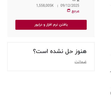
1,558,005K
09/12/2025
مرجع
یافتن نرم افزار و درایور
هنوز حل نشده است؟
ضمانت
 نصب و حذف کنیم
ات کشور خدمات LG با