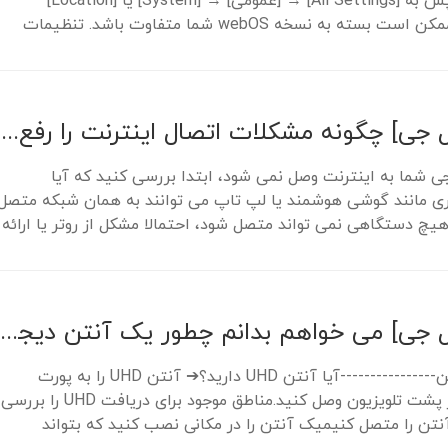
رافشار دهید، سپس به [All Settings] → [عمومی] → [System] یا [Location]
بروید.مسیر منو ممکن است بسته به نسخه webOS شما متفاوت باشد. تنظیمات
کناست برای مدل...
[تلویزیون ال جی] چگونه مشکلات اتصال اینترنت را رفع کنیم
جی شما به اینترنت وصل نمی شود، ابتدا بررسی کنید که آیا
ی مانند گوشی هوشمند یا لپ تاپ می توانند به همان شبکه متصل
هیچ دستگاهی نمی تواند متصل شود، احتمالا مشکل از روتر یا ارائه
[تلویزیون ال جی] می خواهم بدانم چطور یک آنتن دیجیتال (UHD) نصب و وصل کنم و تلویزیون تماشا کنم
این رو امتحان کن----------------آیا آنتن UHD دارید؟➔ آنتن UHD را به پورت
تلویزیون UHD در پشت تلویزیون وصل کنید.مناطق موجود برای دریافت UHD را بررسی
نتن را متصل کنیمیک آنتن را در مکانی نصب کنید که بتواند