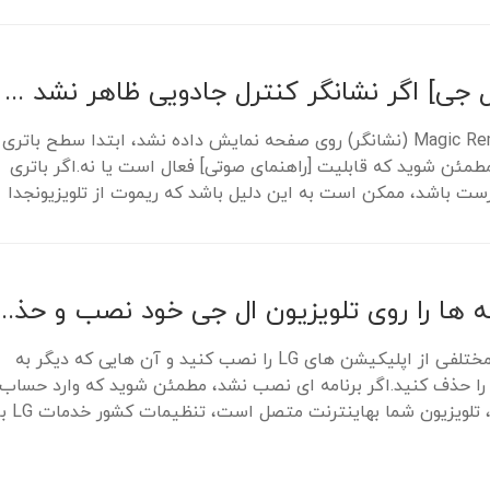
[تلویزیون ال جی] اگر نشانگر کنترل جادویی ظاهر نشد چه باید کرد
اگر نشانگر Magic Remote (نشانگر) روی صفحه نمایش داده نشد، ابتدا سطح باتری
طمئن شوید که قابلیت [راهنمای صوتی] فعال است یا نه.اگر باتری
ست باشد، ممکن است به این دلیل باشد که ریموت از تلویزیونجدا
ر...
چگونه برنامه ها را روی تلویزیون ال جی خود
می توانید انواع مختلفی از اپلیکیشن های LG را نصب کنید و آن هایی که دیگر به
د را حذف کنید.اگر برنامه ای نصب نشد، مطمئن شوید که وارد حساب
LG خود شده اید، تلویزیون شما بهاینترنت متصل است، تنظیم
..