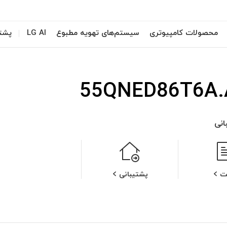
محصولات کامپیوتری
سیستم‌های تهویه مطبوع
LG AI
پشتی
55QNED86T6A.
نی
ت
پشتیبانی