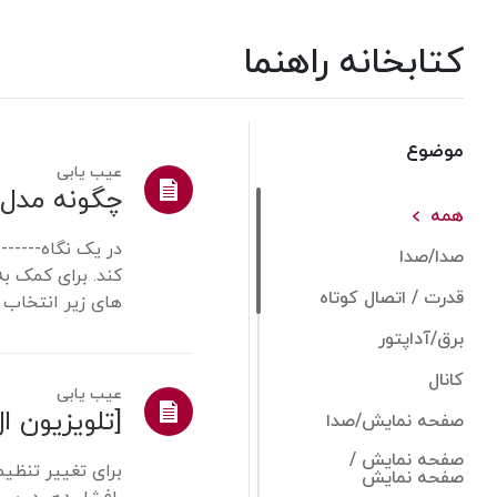
کتابخانه راهنما
موضوع
عیب یابی
چگونه مدل و
همه
در یک نگاه-----
صدا/صدا
کند. برای کمک ب
قدرت / اتصال کوتاه
های زیر انتخاب 
شده است، بنابرا..
برق/آداپتور
کانال
عیب یابی
صفحه نمایش/صدا
صفحه نمایش /
صفحه نمایش