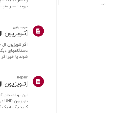
نویز
ست تاپ باکس مم
گرما / بو
کنترل از راه دور /
دکمه ها
عیب یابی
برنامه ال جی
اگر تلویزیون ال 
منو/تنظیمات
دستگاههای دیگر
لوازم آرایشی و
شوند یا خیر.اگر 
بهداشتی/ظاهر/اشیاء
دهنده اینترنت(ISP) ...
نصب/اتصال
نصب/اتصال دستگاه
Repair
کانال تلویزیونی /
شبکه / برنامه
صفحه اصلی/ThinQ/
شبکه/برنامه
کنید.چگونه یک آ
فروش / ارتقاء / نصب