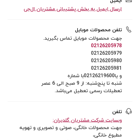
ایمیل
ارسال ایمیل به بخش پشتیبانی مشتریان ال‌جی
تلفن محصولات موبایل
جهت محصولات موبایل تماس بگیرید.
02126205978
02126205979
02126205980
02126205981
و یا02126219600با شماره
شنبه تا پنج‌شنبه: از 9 صبح الی 6 عصر
تعطیلات رسمی تعطیل می‌باشد.
تلفن
وبسایت شرکت مشتریان گلدیران:
جهت محصولات خانگی، صوتی و تصویری و تهویه
مطبوع خانگی،