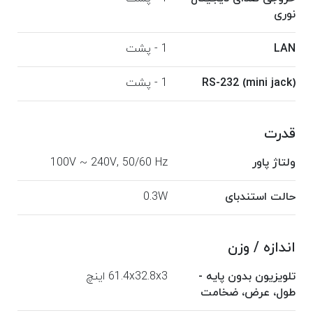
نوری
LAN
1 - پشت
RS-232 (mini jack)
1 - پشت
قدرت
ولتاژ پاور
100V ~ 240V, 50/60 Hz
حالت استندبای
0.3W
اندازه / وزن
تلویزیون بدون پایه -
61.4x32.8x3 اینچ
طول، عرض، ضخامت