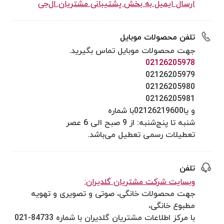
ارسال ایمیل به بخش پشتیبانی مشتریان ال‌جی
تلفن محصولات موبایل
جهت محصولات موبایل تماس بگیرید.
02126205978
02126205979
02126205980
02126205981
و یا02126219600با شماره
شنبه تا پنج‌شنبه: از 9 صبح الی 6 عصر
تعطیلات رسمی تعطیل می‌باشد.
تلفن
وبسایت شرکت مشتریان گلدیران:
جهت محصولات خانگی، صوتی و تصویری و تهویه
مطبوع خانگی،
با مرکز اطلاعات مشتریان گلدیران با شماره 84733-021