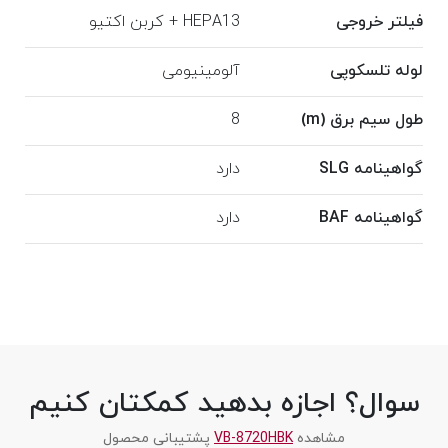
فیلتر خروجی
HEPA13 + کربن اکتیو
لوله تلسکوپی
آلومینیومی
طول سیم برق (m)
8
گواهینامه SLG
دارد
گواهینامه BAF
دارد
سوال؟ اجازه بدهید کمکتان کنیم
مشاهده
VB-8720HBK
پشتیبانی محصول