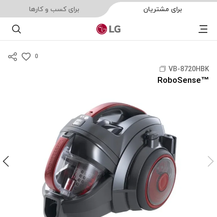
برای مشتریان
برای کسب و کارها
Menu
جست
0
s
VB-8720HBK
u
™RoboSense
m
m
a
r
y
-
w
i
s
h