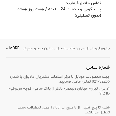
تماس حاصل فرمایید.
پاسخگویی و خدمات 24 ساعته / هفت روز هفته
(بدون تعطیلی)
جاروبرقی‌های ال جی با طراحی اصیل و مدرن خود و همچنین موتورهای پر قدرت که مکش فوق‌العاده‌ای را تظمین می‌کنند شما را به خوبی در تمیز نگاه داشتن خانه خود یاری خواهند کرد. فرقی ندارد اگر که انتخاب شما یک جاروبرقی پاکتی باشد یا یک مدل بدون پاکت، طراحی خلاقانه جاروبرقی‌های ال جی، آنها را به نمونه‌ای قدرتمند و در عین حال با کاربری آسان تبدیل کرده است و این امکان را به شما می‌دهند تا سطوح متفاوت را تمیز کنید و آسان‌تر از همیشه محفظه‌ی آن را تخلیه کنید
MORE
شماره تماس
جهت محصولات موبایل با مرکز اطلاعات مشتریان مادیران با شماره
82266-021 تماس حاصل فرمایید.
آدرس : تهران- خیابان ولیعصر- بالاتر از پارک ساعی- کوچه مردوخی-
پلاک 9
شنبه تا پنج شنبه : از 8 صبح الی 17:00 عصر. تعطیلات رسمی
تعطیل می‌باشد.