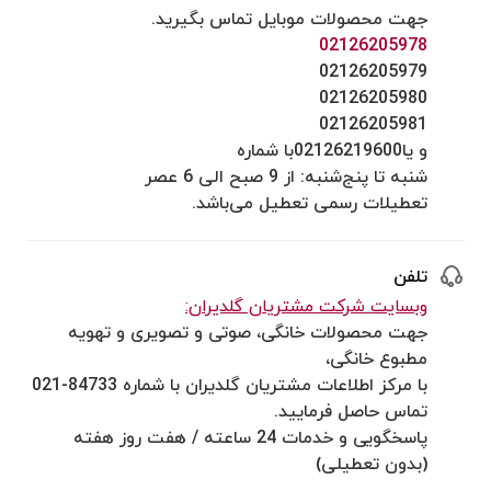
جهت محصولات موبایل تماس بگیرید.
02126205978
02126205979
02126205980
02126205981
و یا02126219600با شماره
شنبه تا پنج‌شنبه: از 9 صبح الی 6 عصر
تعطیلات رسمی تعطیل می‌باشد.
تلفن
وبسایت شرکت مشتریان گلدیران:
جهت محصولات خانگی، صوتی و تصویری و تهویه
مطبوع خانگی،
با مرکز اطلاعات مشتریان گلدیران با شماره 84733-021
تماس حاصل فرمایید.
پاسخگویی و خدمات 24 ساعته / هفت روز هفته
(بدون تعطیلی)