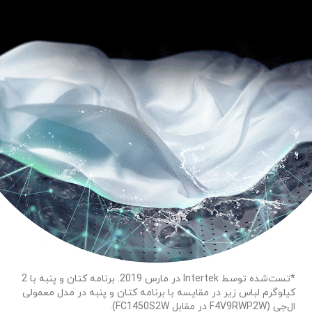
*تست‌شده توسط Intertek در مارس 2019. برنامه کتان و پنبه با 2
کیلوگرم لباس زیر در مقایسه با برنامه کتان و پنبه در مدل معمولی
ال‌جی (F4V9RWP2W در مقابل FC1450S2W).