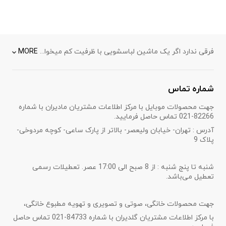
فرقی ندارد اگر یک ماشین لباسشویی با ظرفیت کم میخواهید یا بالا، از ماشین‌های لباسشویی 5.5 کیلوگرم تا 17 کیلوگرم ال جی بازدید کنید و بر اساس نیاز خود مدلی را انتخاب کنید. ماشین‌های لباسشویی ال جی با موتورهای فوق پیشرفته و فناوری‌های جدید خود همراه با رنگ‌های براق و جذاب و طراحی‌های خلاقانه ساخته شده‌اند تا بهترین کارایی و بازدهی ممکن را برای شما داشته باشند و آسایش را برای شما فراهم کنند. ماشین‌های لباسشویی ال جی نه تنها به لباس‌های شما بهترین نگاه را می‌دهند بلکه به خانه شما هم بهترین جلوه و نگاهی مدرن می‌بخشند.
MORE
شماره تماس
جهت محصولات موبایل با مرکز اطلاعات مشتریان مادیران با شماره
82266-021 تماس حاصل فرمایید.
آدرس : تهران- خیابان ولیعصر- بالاتر از پارک ساعی- کوچه مردوخی-
پلاک 9
شنبه تا پنج شنبه : از 8 صبح الی 17:00 عصر. تعطیلات رسمی
تعطیل می‌باشد.
جهت محصولات خانگی، صوتی و تصویری و تهویه مطبوع خانگی،
با مرکز اطلاعات مشتریان گلدیران با شماره 84733-021 تماس حاصل