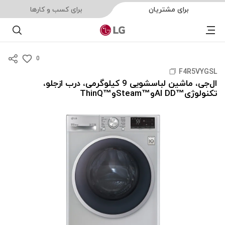
برای مشتریان
برای کسب و کارها
Menu
جست
0
s
F4R5VYGSL
u
ال‌جی، ماشین لباسشویی 9 کیلوگرمی، درب ازجلو،
m
تکنولوژی™AI DDو™Steamو™ThinQ
m
a
r
y
-
w
i
s
h