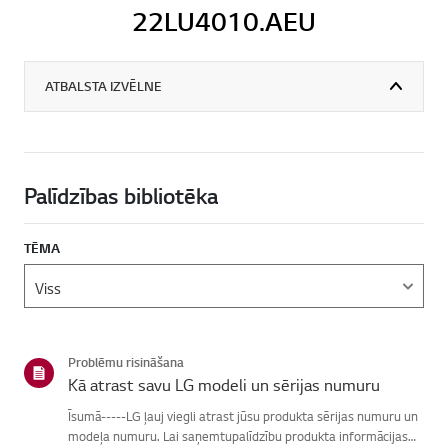
22LU4010.AEU
ATBALSTA IZVĒLNE
Palīdzības bibliotēka
TĒMA
Problēmu risināšana
Kā atrast savu LG modeli un sērijas numuru
Īsumā-----LG ļauj viegli atrast jūsu produkta sērijas numuru un
modeļa numuru. Lai saņemtupalīdzību produkta informācijas