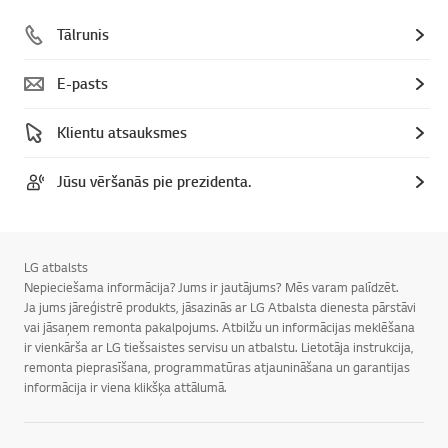
Tālrunis
E-pasts
Klientu atsauksmes
Jūsu vēršanās pie prezidenta.
LG atbalsts
Nepieciešama informācija? Jums ir jautājums? Mēs varam palīdzēt.
Ja jums jāreģistrē produkts, jāsazinās ar LG Atbalsta dienesta pārstāvi
vai jāsaņem remonta pakalpojums. Atbilžu un informācijas meklēšana
ir vienkārša ar LG tiešsaistes servisu un atbalstu. Lietotāja instrukcija,
remonta pieprasīšana, programmatūras atjaunināšana un garantijas
informācija ir viena klikšķa attālumā.