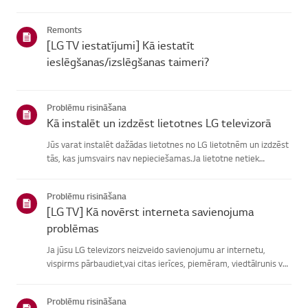
atrašanā, izvēlieties savu LG produktu no zemāknorādītajām
kategorijām.Izvēlieties savu produktuŠī rokasgrāmata tika i...
Remonts
[LG TV iestatījumi] Kā iestatīt
ieslēgšanas/izslēgšanas taimeri?
Problēmu risināšana
Kā instalēt un izdzēst lietotnes LG televizorā
Jūs varat instalēt dažādas lietotnes no LG lietotnēm un izdzēst
tās, kas jumsvairs nav nepieciešamas.Ja lietotne netiek
instalēta, pārliecinieties, vai esat pierakstījies savā LGkontā,
televizors ir savienots ar internetu, jūsu LG pakalpoju...
Problēmu risināšana
[LG TV] Kā novērst interneta savienojuma
problēmas
Ja jūsu LG televizors neizveido savienojumu ar internetu,
vispirms pārbaudiet,vai citas ierīces, piemēram, viedtālrunis vai
klēpjdators, var izveidotsavienojumu ar to pašu tīklu.Ja neviena
ierīce nevar izveidot savienojumu, problēma, vistic...
Problēmu risināšana