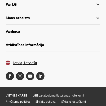
Par LG
Mans atbalsts
Vārdnīca
Atbilstības informācija
Latvia, Latviešu
VIETNES KARTE
LGE pakalpojumu lietošanas noteikumi
Privātuma politika
Sīkfailu politika
Sīkfailu iestatījumi