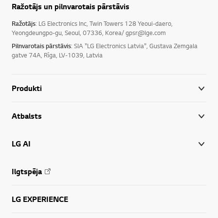
Ražotājs un pilnvarotais pārstāvis
Ražotājs
: LG Electronics Inc, Twin Towers 128 Yeoui-daero,
Yeongdeungpo-gu, Seoul, 07336, Korea/ gpsr@lge.com
Pilnvarotais pārstāvis
: SIA "LG Electronics Latvia", Gustava Zemgala
gatve 74A, Rīga, LV-1039, Latvia
Produkti
Atbalsts
LG AI
Ilgtspēja
LG EXPERIENCE