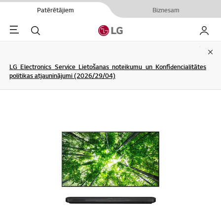
Patērētājiem
Biznesam
Menu
Meklēt
Mans L
Clo
LG Electronics Service Lietošanas noteikumu un Konfidencialitātes
politikas atjauninājumi (2026/29/04)