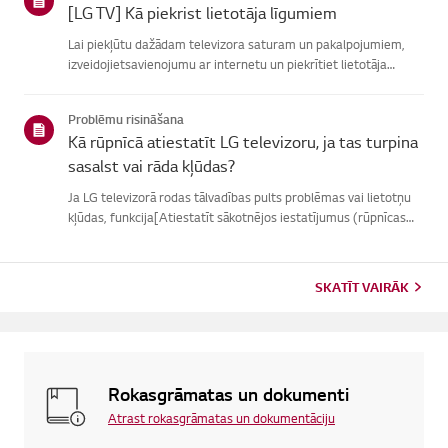
[LG TV] Kā piekrist lietotāja līgumiem
Lai piekļūtu dažādam televizora saturam un pakalpojumiem,
izveidojietsavienojumu ar internetu un piekrītiet lietotāja
līgumiem.Ja vienošanās process neizdodas, vispirms pārbaudiet
televizora internetasavienojumu un pārliecinieties, vai vals...
Problēmu risināšana
Kā rūpnīcā atiestatīt LG televizoru, ja tas turpina
sasalst vai rāda kļūdas?
Ja LG televizorā rodas tālvadības pults problēmas vai lietotņu
kļūdas, funkcija[Atiestatīt sākotnējos iestatījumus (rūpnīcas
atiestatīšana)] var palīdzētatrisināt problēmu.Lūdzu, ņemiet
vērā, ka, veicot pilnīgu atiestatīšanu, tiks noņemtas ...
SKATĪT VAIRĀK
Rokasgrāmatas un dokumenti
Atrast rokasgrāmatas un dokumentāciju