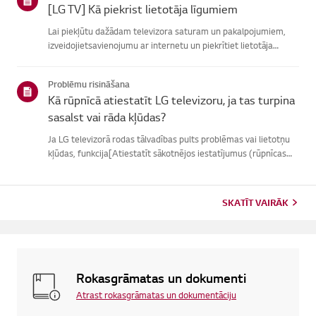
[LG TV] Kā piekrist lietotāja līgumiem
Lai piekļūtu dažādam televizora saturam un pakalpojumiem,
izveidojietsavienojumu ar internetu un piekrītiet lietotāja
līgumiem.Ja vienošanās process neizdodas, vispirms pārbaudiet
televizora internetasavienojumu un pārliecinieties, vai vals...
Problēmu risināšana
Kā rūpnīcā atiestatīt LG televizoru, ja tas turpina
sasalst vai rāda kļūdas?
Ja LG televizorā rodas tālvadības pults problēmas vai lietotņu
kļūdas, funkcija[Atiestatīt sākotnējos iestatījumus (rūpnīcas
atiestatīšana)] var palīdzētatrisināt problēmu.Lūdzu, ņemiet
vērā, ka, veicot pilnīgu atiestatīšanu, tiks noņemtas ...
SKATĪT VAIRĀK
Rokasgrāmatas un dokumenti
Atrast rokasgrāmatas un dokumentāciju