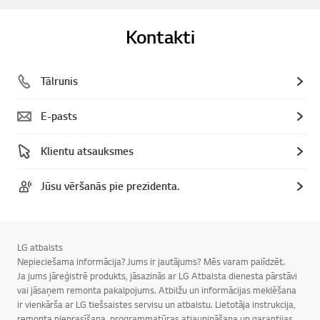
Kontakti
Tālrunis
E-pasts
Klientu atsauksmes
Jūsu vēršanās pie prezidenta.
LG atbalsts
Nepieciešama informācija? Jums ir jautājums? Mēs varam palīdzēt.
Ja jums jāreģistrē produkts, jāsazinās ar LG Atbalsta dienesta pārstāvi
vai jāsaņem remonta pakalpojums. Atbilžu un informācijas meklēšana
ir vienkārša ar LG tiešsaistes servisu un atbalstu. Lietotāja instrukcija,
remonta pieprasīšana, programmatūras atjaunināšana un garantijas