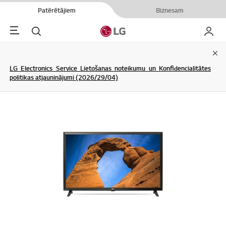
Patērētājiem
Biznesam
Menu
Meklēt
Mans L
Clo
LG Electronics Service Lietošanas noteikumu un Konfidencialitātes
politikas atjauninājumi (2026/29/04)