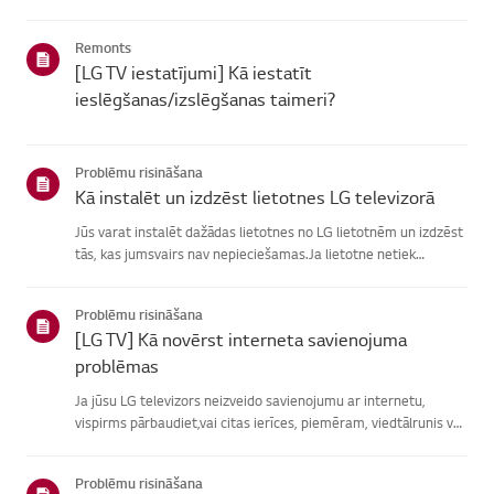
atrašanā, izvēlieties savu LG produktu no zemāknorādītajām
kategorijām.Izvēlieties savu produktuŠī rokasgrāmata tika i...
Remonts
[LG TV iestatījumi] Kā iestatīt
ieslēgšanas/izslēgšanas taimeri?
Problēmu risināšana
Kā instalēt un izdzēst lietotnes LG televizorā
Jūs varat instalēt dažādas lietotnes no LG lietotnēm un izdzēst
tās, kas jumsvairs nav nepieciešamas.Ja lietotne netiek
instalēta, pārliecinieties, vai esat pierakstījies savā LGkontā,
televizors ir savienots ar internetu, jūsu LG pakalpoju...
Problēmu risināšana
[LG TV] Kā novērst interneta savienojuma
problēmas
Ja jūsu LG televizors neizveido savienojumu ar internetu,
vispirms pārbaudiet,vai citas ierīces, piemēram, viedtālrunis vai
klēpjdators, var izveidotsavienojumu ar to pašu tīklu.Ja neviena
ierīce nevar izveidot savienojumu, problēma, vistic...
Problēmu risināšana