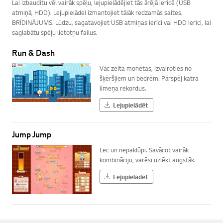
Lai izbaudītu vēl vairāk spēļu, lejupielādējiet tās ārējā ierīcē (USB
atmiņā, HDD). Lejupielādei izmantojiet tālāk redzamās saites.
BRĪDINĀJUMS. Lūdzu, sagatavojiet USB atmiņas ierīci vai HDD ierīci, lai
saglabātu spēļu lietotņu failus.
Run & Dash
Vāc zelta monētas, izvairoties no
šķēršļiem un bedrēm. Pārspēj katra
līmeņa rekordus.
Lejupielādēt
Jump Jump
Lec un nepaklūpi. Savācot vairāk
kombināciju, varēsi uzlēkt augstāk.
Lejupielādēt