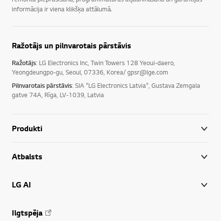
informācija ir viena klikšķa attālumā.
Ražotājs un pilnvarotais pārstāvis
Ražotājs
: LG Electronics Inc, Twin Towers 128 Yeoui-daero,
Yeongdeungpo-gu, Seoul, 07336, Korea/ gpsr@lge.com
Pilnvarotais pārstāvis
: SIA "LG Electronics Latvia", Gustava Zemgala
gatve 74A, Rīga, LV-1039, Latvia
Produkti
Atbalsts
LG AI
Ilgtspēja