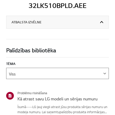
32LK510BPLD.AEE
ATBALSTA IZVĒLNE
Palīdzības bibliotēka
TĒMA
Problēmu risināšana
Kā atrast savu LG modeli un sērijas numuru
Īsumā-----LG ļauj viegli atrast jūsu produkta sērijas numuru un
modeļa numuru. Lai saņemtupalīdzību produkta informācijas