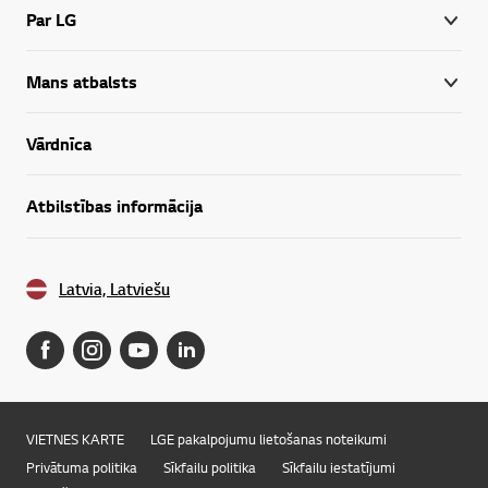
Par LG
Mans atbalsts
Vārdnīca
Atbilstības informācija
Latvia, Latviešu
VIETNES KARTE
LGE pakalpojumu lietošanas noteikumi
Privātuma politika
Sīkfailu politika
Sīkfailu iestatījumi