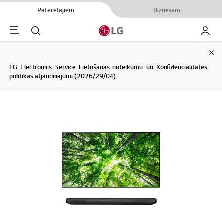
Patērētājiem
Biznesam
Menu
Meklēt
Mans L
Clo
LG Electronics Service Lietošanas noteikumu un Konfidencialitātes
politikas atjauninājumi (2026/29/04)