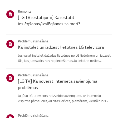
atrašanā, izvēlieties savu LG produktu no zemāknorādītajām
kategorijām.Izvēlieties savu produktuŠī rokasgrāmata tika i...
Remonts
[LG TV iestatījumi] Kā iestatīt
ieslēgšanas/izslēgšanas taimeri?
Problēmu risināšana
Kā instalēt un izdzēst lietotnes LG televizorā
Jūs varat instalēt dažādas lietotnes no LG lietotnēm un izdzēst
tās, kas jumsvairs nav nepieciešamas.Ja lietotne netiek
instalēta, pārliecinieties, vai esat pierakstījies savā LGkontā,
televizors ir savienots ar internetu, jūsu LG pakalpoju...
Problēmu risināšana
[LG TV] Kā novērst interneta savienojuma
problēmas
Ja jūsu LG televizors neizveido savienojumu ar internetu,
vispirms pārbaudiet,vai citas ierīces, piemēram, viedtālrunis vai
klēpjdators, var izveidotsavienojumu ar to pašu tīklu.Ja neviena
ierīce nevar izveidot savienojumu, problēma, vistic...
Problēmu risināšana