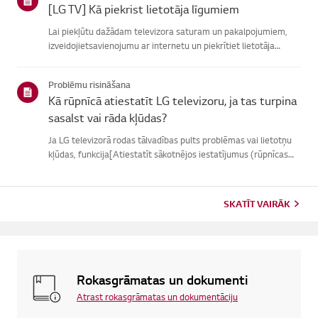
[LG TV] Kā piekrist lietotāja līgumiem
Lai piekļūtu dažādam televizora saturam un pakalpojumiem,
izveidojietsavienojumu ar internetu un piekrītiet lietotāja
līgumiem.Ja vienošanās process neizdodas, vispirms pārbaudiet
televizora internetasavienojumu un pārliecinieties, vai vals...
Problēmu risināšana
Kā rūpnīcā atiestatīt LG televizoru, ja tas turpina
sasalst vai rāda kļūdas?
Ja LG televizorā rodas tālvadības pults problēmas vai lietotņu
kļūdas, funkcija[Atiestatīt sākotnējos iestatījumus (rūpnīcas
atiestatīšana)] var palīdzētatrisināt problēmu.Lūdzu, ņemiet
vērā, ka, veicot pilnīgu atiestatīšanu, tiks noņemtas ...
SKATĪT VAIRĀK
Rokasgrāmatas un dokumenti
Atrast rokasgrāmatas un dokumentāciju