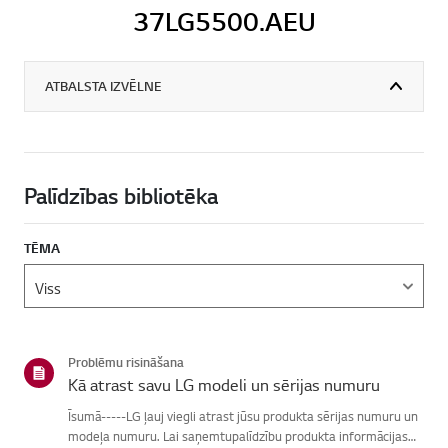
37LG5500.AEU
ATBALSTA IZVĒLNE
Palīdzības bibliotēka
TĒMA
Problēmu risināšana
Kā atrast savu LG modeli un sērijas numuru
Īsumā-----LG ļauj viegli atrast jūsu produkta sērijas numuru un
modeļa numuru. Lai saņemtupalīdzību produkta informācijas