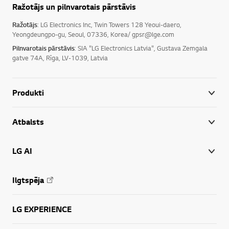
Ražotājs un pilnvarotais pārstāvis
Ražotājs
: LG Electronics Inc, Twin Towers 128 Yeoui-daero,
Yeongdeungpo-gu, Seoul, 07336, Korea/ gpsr@lge.com
Pilnvarotais pārstāvis
: SIA "LG Electronics Latvia", Gustava Zemgala
gatve 74A, Rīga, LV-1039, Latvia
Produkti
Atbalsts
LG AI
Ilgtspēja
LG EXPERIENCE