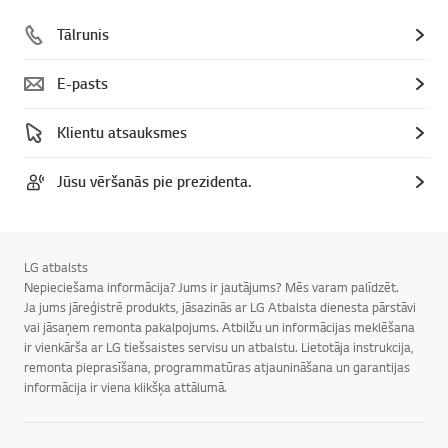
Tālrunis
E-pasts
Klientu atsauksmes
Jūsu vēršanās pie prezidenta.
LG atbalsts
Nepieciešama informācija? Jums ir jautājums? Mēs varam palīdzēt.
Ja jums jāreģistrē produkts, jāsazinās ar LG Atbalsta dienesta pārstāvi
vai jāsaņem remonta pakalpojums. Atbilžu un informācijas meklēšana
ir vienkārša ar LG tiešsaistes servisu un atbalstu. Lietotāja instrukcija,
remonta pieprasīšana, programmatūras atjaunināšana un garantijas
informācija ir viena klikšķa attālumā.