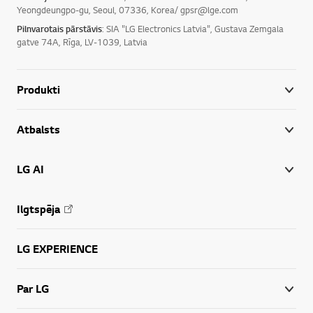
Yeongdeungpo-gu, Seoul, 07336, Korea/ gpsr@lge.com
Pilnvarotais pārstāvis
: SIA "LG Electronics Latvia", Gustava Zemgala
gatve 74A, Rīga, LV-1039, Latvia
Produkti
Atbalsts
LG AI
Ilgtspēja
LG EXPERIENCE
Par LG