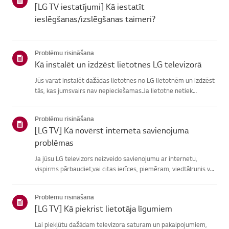
[LG TV iestatījumi] Kā iestatīt
ieslēgšanas/izslēgšanas taimeri?
Problēmu risināšana
Kā instalēt un izdzēst lietotnes LG televizorā
Jūs varat instalēt dažādas lietotnes no LG lietotnēm un izdzēst
tās, kas jumsvairs nav nepieciešamas.Ja lietotne netiek
instalēta, pārliecinieties, vai esat pierakstījies savā LGkontā,
televizors ir savienots ar internetu, jūsu LG pakalpoju...
Problēmu risināšana
[LG TV] Kā novērst interneta savienojuma
problēmas
Ja jūsu LG televizors neizveido savienojumu ar internetu,
vispirms pārbaudiet,vai citas ierīces, piemēram, viedtālrunis vai
klēpjdators, var izveidotsavienojumu ar to pašu tīklu.Ja neviena
ierīce nevar izveidot savienojumu, problēma, vistic...
Problēmu risināšana
[LG TV] Kā piekrist lietotāja līgumiem
Lai piekļūtu dažādam televizora saturam un pakalpojumiem,