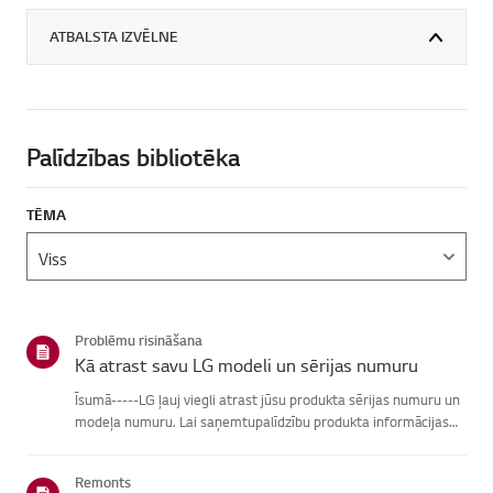
ATBALSTA IZVĒLNE
Palīdzības bibliotēka
TĒMA
Problēmu risināšana
Kā atrast savu LG modeli un sērijas numuru
Īsumā-----LG ļauj viegli atrast jūsu produkta sērijas numuru un
modeļa numuru. Lai saņemtupalīdzību produkta informācijas
atrašanā, izvēlieties savu LG produktu no zemāknorādītajām
kategorijām.Izvēlieties savu produktuŠī rokasgrāmata tika i...
Remonts