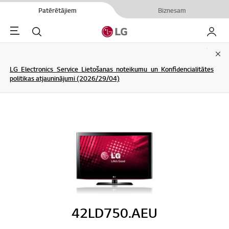
Patērētājiem
Biznesam
Menu
Meklēt
Mans L
Clo
LG Electronics Service Lietošanas noteikumu un Konfidencialitātes
politikas atjauninājumi (2026/29/04)
42LD750.AEU