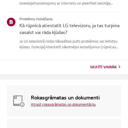
izveidojietsavienojumu ar internetu un piekrītiet lietotāja
līgumiem.Ja vienošanās process neizdodas, vispirms pārbaudiet
televizora internetasavienojumu un pārliecinieties, vai vals...
Problēmu risināšana
Kā rūpnīcā atiestatīt LG televizoru, ja tas turpina
sasalst vai rāda kļūdas?
Ja LG televizorā rodas tālvadības pults problēmas vai lietotņu
kļūdas, funkcija[Atiestatīt sākotnējos iestatījumus (rūpnīcas
atiestatīšana)] var palīdzētatrisināt problēmu.Lūdzu, ņemiet
vērā, ka, veicot pilnīgu atiestatīšanu, tiks noņemtas ...
SKATĪT VAIRĀK
Rokasgrāmatas un dokumenti
Atrast rokasgrāmatas un dokumentāciju