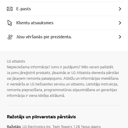
E-pasts
Klientu atsauksmes
Jūsu vēršanās pie prezidenta.
LG atbalsts
Nepieciešama informācija? Jums ir jautājums? Mēs varam palīdzēt.
Ja jums jāreģistrē produkts, jāsazinās ar LG Atbalsta dienesta pārstāvi
vai jāsaņem remonta pakalpojums. Atbilžu un informācijas meklēšana
ir vienkārša ar LG tiešsaistes servisu un atbalstu. Lietotāja instrukcija,
remonta pieprasīšana, programmatūras atjaunināšana un garantijas
informācija ir viena klikšķa attālumā.
Ražotājs un pilnvarotais pārstāvis
Ražotājs
: LG Electronics Inc, Twin Towers 128 Yeoui-daero,