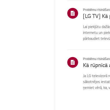
Sākums/ThinQ/Tīkls/Li
etotnes
Problēmu risināšan
[LG TV] Kā 
Pārdošana /
veicināšana /
uzstādīšana /
Lai piekļūtu daž
specifikācija
internetu un piek
Izplatītājs
pārbaudiet televiz
Citi
Problēmu risināšan
Ja LG televizorā 
sākotnējos iestat
ņemiet vērā, ka, v