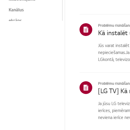
Kanālus
ekrāns
Problēmu risināšan
Ekrāns/ paziņojumi
Kā instalēt
Troksnis
Jūs varat instalē
nepieciešamas.Ja l
Siltums / smaka
LGkontā, televizor
Kosmētika/fizikālā
Ierīce/izskats/svešķerm
eņi
Problēmu risināšan
Tālvadības pults / pogas
[LG TV] Kā 
Attāls
Ja jūsu LG televi
Izvēlne/Iestatījumi
ierīces, piemēram,
neviena ierīce nev
Savienojumi/uzstādīšan
a