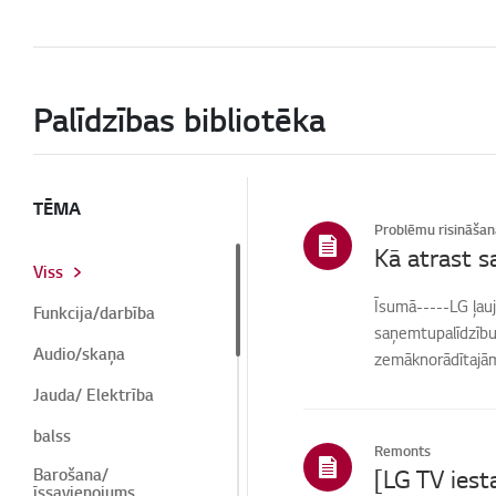
Palīdzības bibliotēka
TĒMA
Problēmu risināšan
Kā atrast s
Viss
Īsumā-----LG ļauj
Funkcija/darbība
saņemtupalīdzību 
Audio/skaņa
zemāknorādītajām 
Jauda/ Elektrība
balss
Remonts
Barošana/
īssavienojums