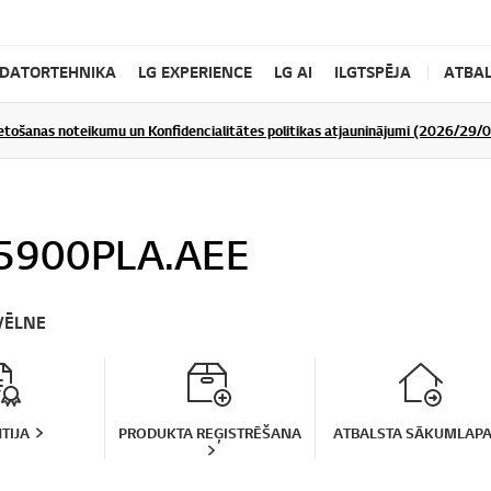
DATORTEHNIKA
LG EXPERIENCE
LG AI
ILGTSPĒJA
ATBAL
ietošanas noteikumu un Konfidencialitātes politikas atjauninājumi (2026/29/
5900PLA.AEE
VĒLNE
TIJA
PRODUKTA REĢISTRĒŠANA
ATBALSTA SĀKUMLAP