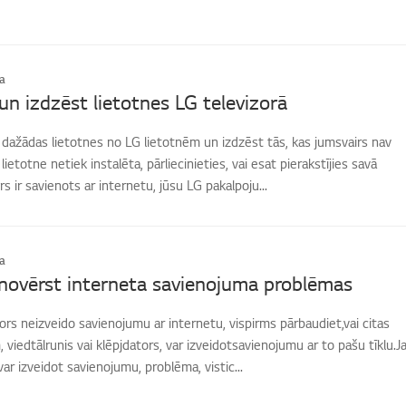
a
 un izdzēst lietotnes LG televizorā
t dažādas lietotnes no LG lietotnēm un izdzēst tās, kas jumsvairs nav
ietotne netiek instalēta, pārliecinieties, vai esat pierakstījies savā
s ir savienots ar internetu, jūsu LG pakalpoju...
a
novērst interneta savienojuma problēmas
zors neizveido savienojumu ar internetu, vispirms pārbaudiet,vai citas
 viedtālrunis vai klēpjdators, var izveidotsavienojumu ar to pašu tīklu.J
ar izveidot savienojumu, problēma, vistic...