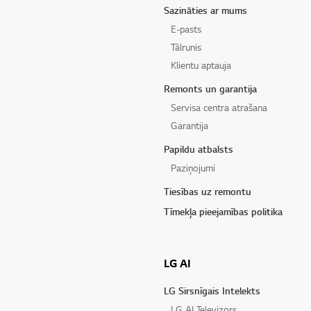
Sazināties ar mums
E-pasts
Tālrunis
Klientu aptauja
Remonts un garantija
Servisa centra atrašana
Garantija
Papildu atbalsts
Paziņojumi
Tiesības uz remontu
Tīmekļa pieejamības politika
LG AI
LG Sirsnīgais Intelekts
LG AI Televizors