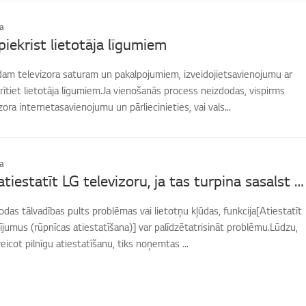
a
piekrist lietotāja līgumiem
ādam televizora saturam un pakalpojumiem, izveidojietsavienojumu ar
rītiet lietotāja līgumiem.Ja vienošanās process neizdodas, vispirms
ora internetasavienojumu un pārliecinieties, vai vals...
a
Kā rūpnīcā atiestatīt LG televizoru, ja tas turpina sasalst vai rāda kļūdas?
rodas tālvadības pults problēmas vai lietotņu kļūdas, funkcija[Atiestatīt
ījumus (rūpnīcas atiestatīšana)] var palīdzētatrisināt problēmu.Lūdzu,
eicot pilnīgu atiestatīšanu, tiks noņemtas ...