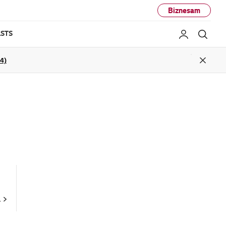
Biznesam
STS
Mans LG
Mekl
04)
Close
A