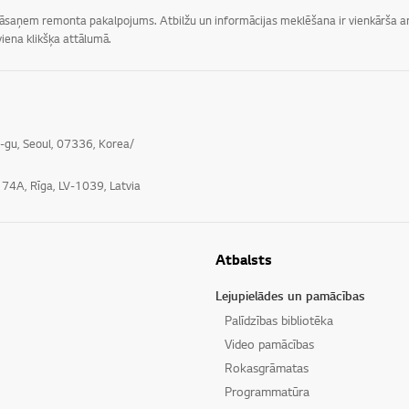
 jāsaņem remonta pakalpojums. Atbilžu un informācijas meklēšana ir vienkārša ar 
iena klikšķa attālumā.
o-gu, Seoul, 07336, Korea/
e 74A, Rīga, LV-1039, Latvia
Atbalsts
Lejupielādes un pamācības
Palīdzības bibliotēka
Video pamācības
Rokasgrāmatas
Programmatūra