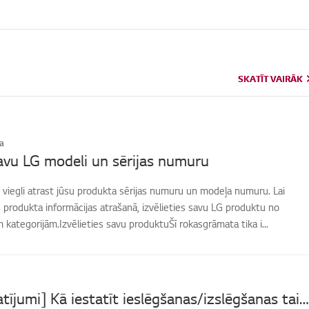
SKATĪT VAIRĀK
SKATĪT VAIRĀK
a
avu LG modeli un sērijas numuru
 viegli atrast jūsu produkta sērijas numuru un modeļa numuru. Lai
produkta informācijas atrašanā, izvēlieties savu LG produktu no
kategorijām.Izvēlieties savu produktuŠī rokasgrāmata tika i...
[LG TV iestatījumi] Kā iestatīt ieslēgšanas/izslēgšanas taimeri?