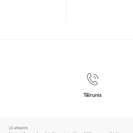
Tālrunis
LG atbalsts