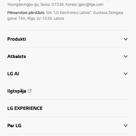
Yeongdeungpo-gu, Seoul, 07336, Korea/ gpsr@lge.com
Pilnvarotais pārstāvis
: SIA "LG Electronics Latvia", Gustava Zemgala
gatve 74A, Rīga, LV-1039, Latvia
Produkti
Atbalsts
LG AI
Ilgtspēja
LG EXPERIENCE
Par LG