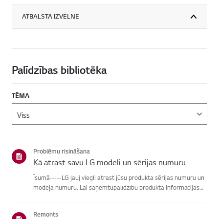
ATBALSTA IZVĒLNE
Palīdzības bibliotēka
TĒMA
Problēmu risināšana
Kā atrast savu LG modeli un sērijas numuru
Īsumā-----LG ļauj viegli atrast jūsu produkta sērijas numuru un
modeļa numuru. Lai saņemtupalīdzību produkta informācijas
atrašanā, izvēlieties savu LG produktu no zemāknorādītajām
kategorijām.Izvēlieties savu produktuŠī rokasgrāmata tika i...
Remonts