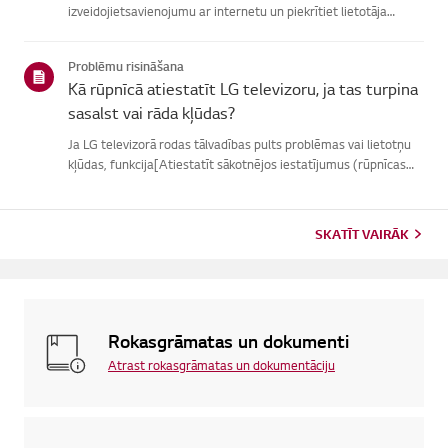
izveidojietsavienojumu ar internetu un piekrītiet lietotāja
līgumiem.Ja vienošanās process neizdodas, vispirms pārbaudiet
televizora internetasavienojumu un pārliecinieties, vai vals...
Problēmu risināšana
Kā rūpnīcā atiestatīt LG televizoru, ja tas turpina
sasalst vai rāda kļūdas?
Ja LG televizorā rodas tālvadības pults problēmas vai lietotņu
kļūdas, funkcija[Atiestatīt sākotnējos iestatījumus (rūpnīcas
atiestatīšana)] var palīdzētatrisināt problēmu.Lūdzu, ņemiet
vērā, ka, veicot pilnīgu atiestatīšanu, tiks noņemtas ...
SKATĪT VAIRĀK
Rokasgrāmatas un dokumenti
Atrast rokasgrāmatas un dokumentāciju