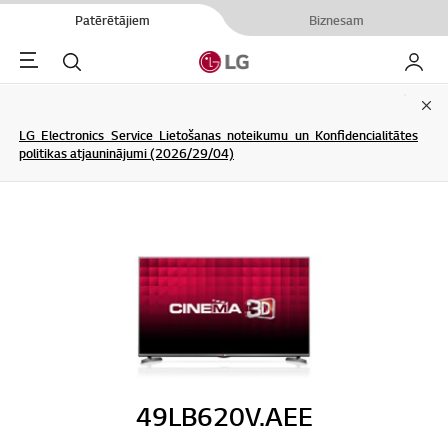
Patērētājiem
Biznesam
Menu
Meklēt
Mans L
Clo
LG Electronics Service Lietošanas noteikumu un Konfidencialitātes
politikas atjauninājumi (2026/29/04)
49LB620V.AEE