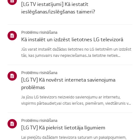
[LG TV iestatījumi] Kā iestatīt
ieslēgšanas/izslēgšanas taimeri?
Problēmu risināšana
Kā instalēt un izdzēst lietotnes LG televizorā
Jūs varat instalēt dažādas lietotnes no LG lietotnēm un izdzēst
tās, kas jumsvairs nav nepieciešamas.Ja lietotne netiek
instalēta, pārliecinieties, vai esat pierakstījies savā LGkontā,
televizors ir savienots ar internetu, jūsu LG pakalpoju...
Problēmu risināšana
[LG TV] Kā novērst interneta savienojuma
problēmas
Ja jūsu LG televizors neizveido savienojumu ar internetu,
vispirms pārbaudiet,vai citas ierīces, piemēram, viedtālrunis vai
klēpjdators, var izveidotsavienojumu ar to pašu tīklu.Ja neviena
ierīce nevar izveidot savienojumu, problēma, vistic...
Problēmu risināšana
[LG TV] Kā piekrist lietotāja līgumiem
Lai piekļūtu dažādam televizora saturam un pakalpojumiem,