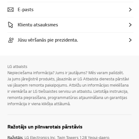
E-pasts
Klientu atsauksmes
Jūsu vēršanās pie prezidenta.
LG atbalsts
Nepieciešama informācija? Jums ir jautājums? Mēs varam palīdzēt.
Ja jums jāreģistrē produkts, jāsazinās ar LG Atbalsta dienesta pārstāvi
vai jāsaņem remonta pakalpojums. Atbilžu un informācijas meklēšana
ir vienkārša ar LG tiešsaistes servisu un atbalstu. Lietotāja instrukcija,
remonta pieprasīšana, programmatūras atjaunināšana un garantijas
informācija ir viena klikšķa attālumā.
Ražotājs un pilnvarotais pārstāvis
Ražotājs
: LG Electronics Inc, Twin Towers 128 Yeoui-daero,