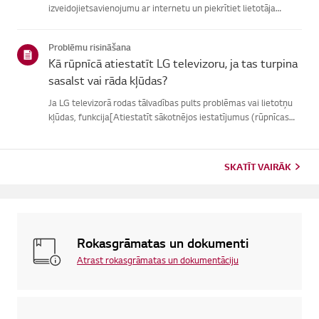
izveidojietsavienojumu ar internetu un piekrītiet lietotāja
līgumiem.Ja vienošanās process neizdodas, vispirms pārbaudiet
televizora internetasavienojumu un pārliecinieties, vai vals...
Problēmu risināšana
Kā rūpnīcā atiestatīt LG televizoru, ja tas turpina
sasalst vai rāda kļūdas?
Ja LG televizorā rodas tālvadības pults problēmas vai lietotņu
kļūdas, funkcija[Atiestatīt sākotnējos iestatījumus (rūpnīcas
atiestatīšana)] var palīdzētatrisināt problēmu.Lūdzu, ņemiet
vērā, ka, veicot pilnīgu atiestatīšanu, tiks noņemtas ...
SKATĪT VAIRĀK
Rokasgrāmatas un dokumenti
Atrast rokasgrāmatas un dokumentāciju