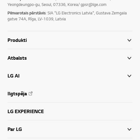
Yeongdeungpo-gu, Seoul, 07336, Korea/ gpsr@lge.com
Pilnvarotais pārstāvis
: SIA "LG Electronics Latvia", Gustava Zemgala
gatve 74A, Rīga, LV-1039, Latvia
Produkti
Atbalsts
LG AI
Ilgtspēja
LG EXPERIENCE
Par LG