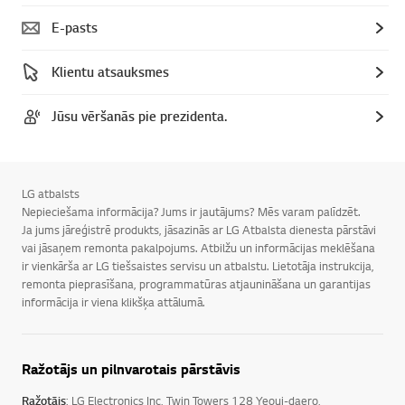
E-pasts
Klientu atsauksmes
Jūsu vēršanās pie prezidenta.
LG atbalsts
Nepieciešama informācija? Jums ir jautājums? Mēs varam palīdzēt.
Ja jums jāreģistrē produkts, jāsazinās ar LG Atbalsta dienesta pārstāvi
vai jāsaņem remonta pakalpojums. Atbilžu un informācijas meklēšana
ir vienkārša ar LG tiešsaistes servisu un atbalstu. Lietotāja instrukcija,
remonta pieprasīšana, programmatūras atjaunināšana un garantijas
informācija ir viena klikšķa attālumā.
Ražotājs un pilnvarotais pārstāvis
Ražotājs
: LG Electronics Inc, Twin Towers 128 Yeoui-daero,