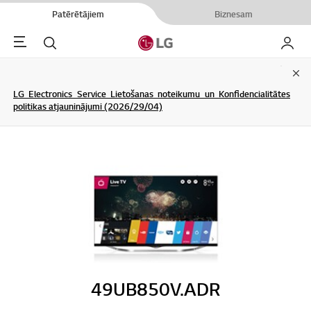
Patērētājiem
Biznesam
Menu
Meklēt
Mans L
Clo
LG Electronics Service Lietošanas noteikumu un Konfidencialitātes
politikas atjauninājumi (2026/29/04)
49UB850V.ADR