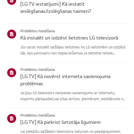
[LG TV iestatījumi] Kā iestatīt
ieslēgšanas/izslēgšanas taimeri?
Problēmu risināšana
Kā instalēt un izdzēst lietotnes LG televizorā
Jūs varat instalēt dažādas lietotnes no LG lietotnēm un izdzēst
tās, kas jumsvairs nav nepieciešamas.Ja lietotne netiek
instalēta, pārliecinieties, vai esat pierakstījies savā LGkontā,
televizors ir savienots ar internetu, jūsu LG pakalpoju...
Problēmu risināšana
[LG TV] Kā novērst interneta savienojuma
problēmas
Ja jūsu LG televizors neizveido savienojumu ar internetu,
vispirms pārbaudiet,vai citas ierīces, piemēram, viedtālrunis vai
klēpjdators, var izveidotsavienojumu ar to pašu tīklu.Ja neviena
ierīce nevar izveidot savienojumu, problēma, vistic...
Problēmu risināšana
[LG TV] Kā piekrist lietotāja līgumiem
Lai piekļūtu dažādam televizora saturam un pakalpojumiem,