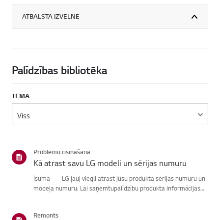
ATBALSTA IZVĒLNE
Palīdzības bibliotēka
TĒMA
Problēmu risināšana
Kā atrast savu LG modeli un sērijas numuru
Īsumā-----LG ļauj viegli atrast jūsu produkta sērijas numuru un
modeļa numuru. Lai saņemtupalīdzību produkta informācijas
atrašanā, izvēlieties savu LG produktu no zemāknorādītajām
kategorijām.Izvēlieties savu produktuŠī rokasgrāmata tika i...
Remonts