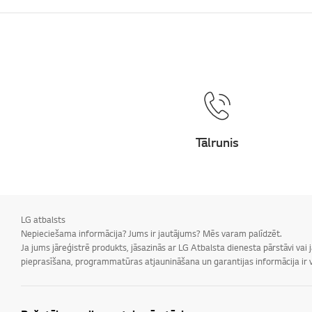
Tālrunis
LG atbalsts
Nepieciešama informācija? Jums ir jautājums? Mēs varam palīdzēt.
Ja jums jāreģistrē produkts, jāsazinās ar LG Atbalsta dienesta pārstāvi vai
pieprasīšana, programmatūras atjaunināšana un garantijas informācija ir v