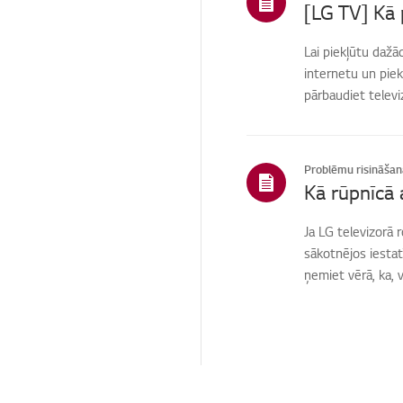
[LG TV] Kā 
Lai piekļūtu daž
internetu un piek
pārbaudiet televiz
Problēmu risināšan
Ja LG televizorā 
sākotnējos iestat
ņemiet vērā, ka, v