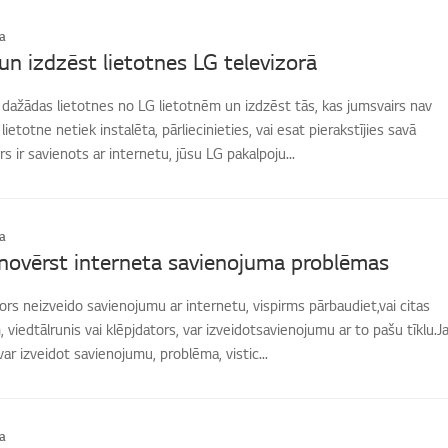
a
 un izdzēst lietotnes LG televizorā
t dažādas lietotnes no LG lietotnēm un izdzēst tās, kas jumsvairs nav
ietotne netiek instalēta, pārliecinieties, vai esat pierakstījies savā
s ir savienots ar internetu, jūsu LG pakalpoju...
a
novērst interneta savienojuma problēmas
zors neizveido savienojumu ar internetu, vispirms pārbaudiet,vai citas
 viedtālrunis vai klēpjdators, var izveidotsavienojumu ar to pašu tīklu.J
ar izveidot savienojumu, problēma, vistic...
a