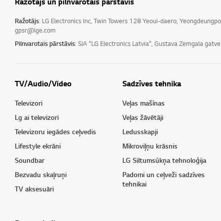
Ražotājs un pilnvarotais pārstāvis
Ražotājs
: LG Electronics Inc, Twin Towers 128 Yeoui-daero, Yeongdeungp
gpsr@lge.com
Pilnvarotais pārstāvis
: SIA "LG Electronics Latvia", Gustava Zemgala gatv
TV/Audio/Video
Sadzīves tehnika
Televizori
Veļas mašīnas
Lg ai televizori
Veļas žāvētāji
Televizoru iegādes ceļvedis
Ledusskapji
Lifestyle ekrāni
Mikroviļņu krāsnis
Soundbar
LG Siltumsūkņa tehnoloģija
Bezvadu skaļruņi
Padomi un ceļveži sadzīves
tehnikai
TV aksesuāri