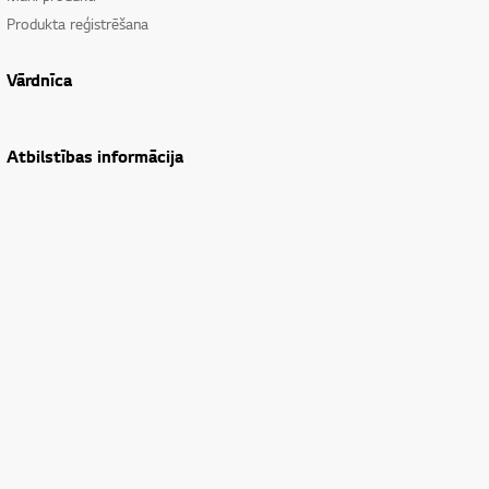
Produkta reģistrēšana
Vārdnīca
Atbilstības informācija