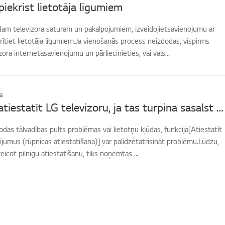
piekrist lietotāja līgumiem
ādam televizora saturam un pakalpojumiem, izveidojietsavienojumu ar
rītiet lietotāja līgumiem.Ja vienošanās process neizdodas, vispirms
ora internetasavienojumu un pārliecinieties, vai vals...
a
Kā rūpnīcā atiestatīt LG televizoru, ja tas turpina sasalst vai rāda kļūdas?
rodas tālvadības pults problēmas vai lietotņu kļūdas, funkcija[Atiestatīt
ījumus (rūpnīcas atiestatīšana)] var palīdzētatrisināt problēmu.Lūdzu,
eicot pilnīgu atiestatīšanu, tiks noņemtas ...