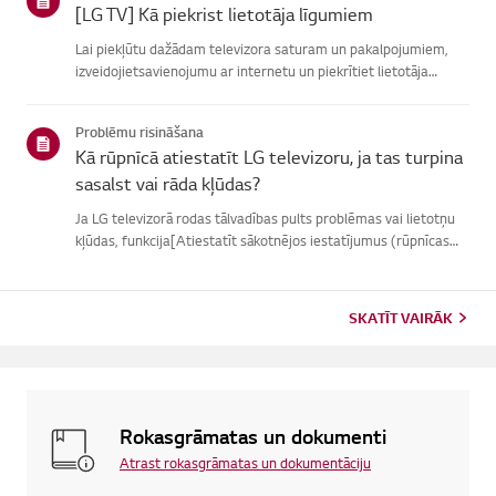
[LG TV] Kā piekrist lietotāja līgumiem
Lai piekļūtu dažādam televizora saturam un pakalpojumiem,
izveidojietsavienojumu ar internetu un piekrītiet lietotāja
līgumiem.Ja vienošanās process neizdodas, vispirms pārbaudiet
televizora internetasavienojumu un pārliecinieties, vai vals...
Problēmu risināšana
Kā rūpnīcā atiestatīt LG televizoru, ja tas turpina
sasalst vai rāda kļūdas?
Ja LG televizorā rodas tālvadības pults problēmas vai lietotņu
kļūdas, funkcija[Atiestatīt sākotnējos iestatījumus (rūpnīcas
atiestatīšana)] var palīdzētatrisināt problēmu.Lūdzu, ņemiet
vērā, ka, veicot pilnīgu atiestatīšanu, tiks noņemtas ...
SKATĪT VAIRĀK
Rokasgrāmatas un dokumenti
Atrast rokasgrāmatas un dokumentāciju