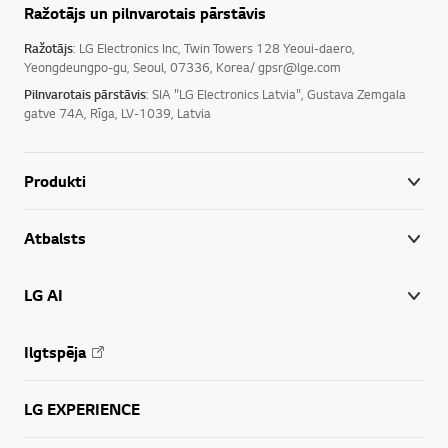
Ražotājs un pilnvarotais pārstāvis
Ražotājs
: LG Electronics Inc, Twin Towers 128 Yeoui-daero,
Yeongdeungpo-gu, Seoul, 07336, Korea/ gpsr@lge.com
Pilnvarotais pārstāvis
: SIA "LG Electronics Latvia", Gustava Zemgala
gatve 74A, Rīga, LV-1039, Latvia
Produkti
Atbalsts
LG AI
Ilgtspēja
LG EXPERIENCE