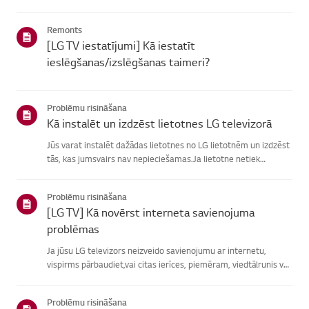
atrašanā, izvēlieties savu LG produktu no zemāknorādītajām
kategorijām.Izvēlieties savu produktuŠī rokasgrāmata tika i...
Remonts
[LG TV iestatījumi] Kā iestatīt
ieslēgšanas/izslēgšanas taimeri?
Problēmu risināšana
Kā instalēt un izdzēst lietotnes LG televizorā
Jūs varat instalēt dažādas lietotnes no LG lietotnēm un izdzēst
tās, kas jumsvairs nav nepieciešamas.Ja lietotne netiek
instalēta, pārliecinieties, vai esat pierakstījies savā LGkontā,
televizors ir savienots ar internetu, jūsu LG pakalpoju...
Problēmu risināšana
[LG TV] Kā novērst interneta savienojuma
problēmas
Ja jūsu LG televizors neizveido savienojumu ar internetu,
vispirms pārbaudiet,vai citas ierīces, piemēram, viedtālrunis vai
klēpjdators, var izveidotsavienojumu ar to pašu tīklu.Ja neviena
ierīce nevar izveidot savienojumu, problēma, vistic...
Problēmu risināšana