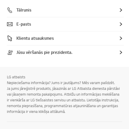
Tālrunis
E-pasts
Klientu atsauksmes
Jūsu vēršanās pie prezidenta.
LG atbalsts
Nepieciešama informācija? Jums ir jautājums? Mēs varam palīdzēt.
Ja jums jāreģistrē produkts, jāsazinās ar LG Atbalsta dienesta pārstāvi
vai jāsaņem remonta pakalpojums. Atbilžu un informācijas meklēšana
ir vienkārša ar LG tiešsaistes servisu un atbalstu. Lietotāja instrukcija,
remonta pieprasīšana, programmatūras atjaunināšana un garantijas
informācija ir viena klikšķa attālumā.