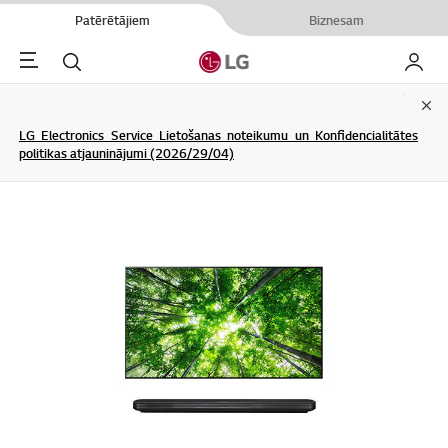
Patērētājiem
Biznesam
Menu
Meklēt
Mans L
Clo
LG Electronics Service Lietošanas noteikumu un Konfidencialitātes
politikas atjauninājumi (2026/29/04)