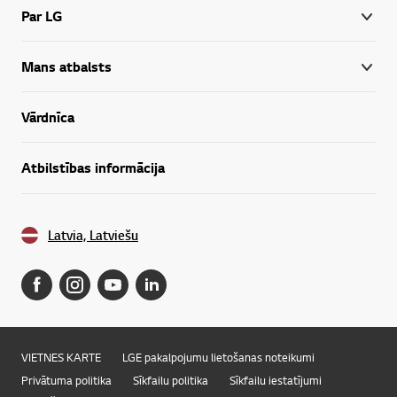
Par LG
Mans atbalsts
Vārdnīca
Atbilstības informācija
Latvia, Latviešu
VIETNES KARTE
LGE pakalpojumu lietošanas noteikumi
Privātuma politika
Sīkfailu politika
Sīkfailu iestatījumi