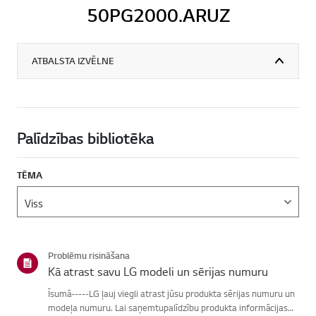
50PG2000.ARUZ
ATBALSTA IZVĒLNE
Palīdzības bibliotēka
TĒMA
Problēmu risināšana
Kā atrast savu LG modeli un sērijas numuru
Īsumā-----LG ļauj viegli atrast jūsu produkta sērijas numuru un
modeļa numuru. Lai saņemtupalīdzību produkta informācijas