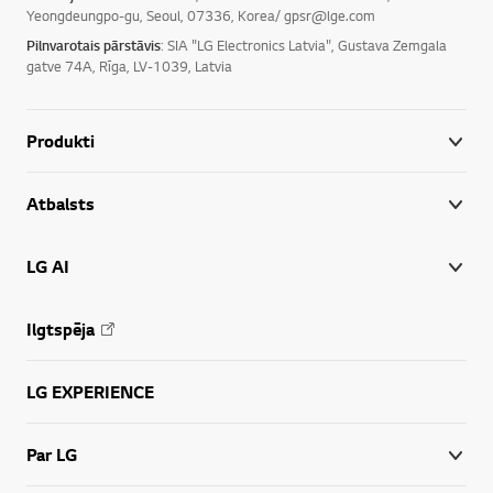
Yeongdeungpo-gu, Seoul, 07336, Korea/ gpsr@lge.com
Pilnvarotais pārstāvis
: SIA "LG Electronics Latvia", Gustava Zemgala
gatve 74A, Rīga, LV-1039, Latvia
Produkti
Atbalsts
LG AI
Ilgtspēja
LG EXPERIENCE
Par LG