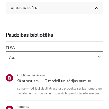
ATBALSTA IZVĒLNE
Palīdzības bibliotēka
TĒMA
Problēmu risināšana
Kā atrast savu LG modeli un sērijas numuru
Īsumā-----LG ļauj viegli atrast jūsu produkta sērijas numuru un
modeļa numuru. Lai saņemtupalīdzību produkta informācijas
atrašanā, izvēlieties savu LG produktu no zemāknorādītajām
kategorijām.Izvēlieties savu produktuŠī rokasgrāmata tika i...
Remonts