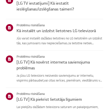
[LG TV iestatījumi] Kā iestatīt
ieslēgšanas/izslēgšanas taimeri?
Problēmu risināšana
Kā instalēt un izdzēst lietotnes LG televizorā
Jūs varat instalēt dažādas lietotnes no LG lietotnēm un izdzēst
tās, kas jumsvairs nav nepieciešamas.Ja lietotne netiek
instalēta, pārliecinieties, vai esat pierakstījies savā LGkontā,
televizors ir savienots ar internetu, jūsu LG pakalpoju...
Problēmu risināšana
[LG TV] Kā novērst interneta savienojuma
problēmas
Ja jūsu LG televizors neizveido savienojumu ar internetu,
vispirms pārbaudiet,vai citas ierīces, piemēram, viedtālrunis vai
klēpjdators, var izveidotsavienojumu ar to pašu tīklu.Ja neviena
ierīce nevar izveidot savienojumu, problēma, vistic...
Problēmu risināšana
[LG TV] Kā piekrist lietotāja līgumiem
Lai piekļūtu dažādam televizora saturam un pakalpojumiem,