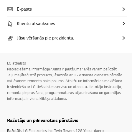
E-pasts
Klientu atsauksmes
Jūsu vēršanās pie prezidenta.
LG atbalsts
Nepieciešama informācija? Jums ir jautājums? Mēs varam palīdzēt.
Ja jums jāreģistrē produkts, jāsazinās ar LG Atbalsta dienesta pārstāvi
vai jāsaņem remonta pakalpojums. Atbilžu un informācijas meklēšana
ir vienkārša ar LG tiešsaistes servisu un atbalstu. Lietotāja instrukcija,
remonta pieprasīšana, programmatūras atjaunināšana un garantijas
informācija ir viena klikšķa attālumā.
Ražotājs un pilnvarotais pārstāvis
Ražotājs
: LG Electronics Inc, Twin Towers 128 Yeoui-daero,