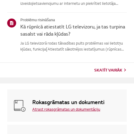
izveidojietsavienojumu ar internetu un piekrītiet lietotāja
līgumiem.Ja vienošanās process neizdodas, vispirms pārbaudiet
televizora internetasavienojumu un pārliecinieties, vai vals...
Problēmu risināšana
Kā rūpnīcā atiestatīt LG televizoru, ja tas turpina
sasalst vai rāda kļūdas?
Ja LG televizorā rodas tālvadības pults problēmas vai lietotņu
kļūdas, funkcija[Atiestatīt sākotnējos iestatījumus (rūpnīcas
atiestatīšana)] var palīdzētatrisināt problēmu.Lūdzu, ņemiet
vērā, ka, veicot pilnīgu atiestatīšanu, tiks noņemtas ...
SKATĪT VAIRĀK
Rokasgrāmatas un dokumenti
Atrast rokasgrāmatas un dokumentāciju