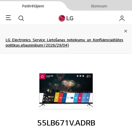
Patērētājiem
Biznesam
Menu
Meklēt
Mans L
Clo
LG Electronics Service Lietošanas noteikumu un Konfidencialitātes
politikas atjauninājumi (2026/29/04)
55LB671V.ADRB