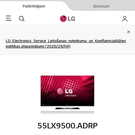
Patērētājiem
Biznesam
Menu
Meklēt
Mans L
Clo
LG Electronics Service Lietošanas noteikumu un Konfidencialitātes
politikas atjauninājumi (2026/29/04)
55LX9500.ADRP