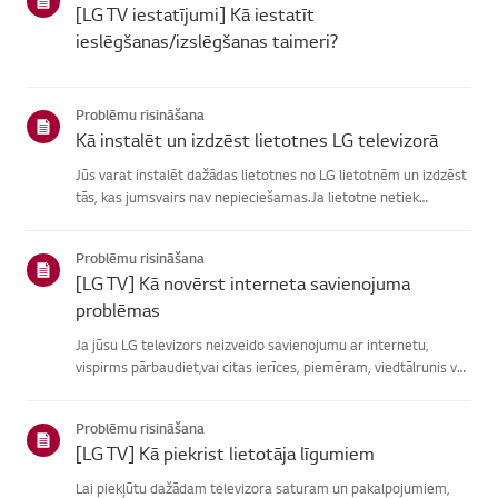
[LG TV iestatījumi] Kā iestatīt
ieslēgšanas/izslēgšanas taimeri?
Problēmu risināšana
Kā instalēt un izdzēst lietotnes LG televizorā
Jūs varat instalēt dažādas lietotnes no LG lietotnēm un izdzēst
tās, kas jumsvairs nav nepieciešamas.Ja lietotne netiek
instalēta, pārliecinieties, vai esat pierakstījies savā LGkontā,
televizors ir savienots ar internetu, jūsu LG pakalpoju...
Problēmu risināšana
[LG TV] Kā novērst interneta savienojuma
problēmas
Ja jūsu LG televizors neizveido savienojumu ar internetu,
vispirms pārbaudiet,vai citas ierīces, piemēram, viedtālrunis vai
klēpjdators, var izveidotsavienojumu ar to pašu tīklu.Ja neviena
ierīce nevar izveidot savienojumu, problēma, vistic...
Problēmu risināšana
[LG TV] Kā piekrist lietotāja līgumiem
Lai piekļūtu dažādam televizora saturam un pakalpojumiem,