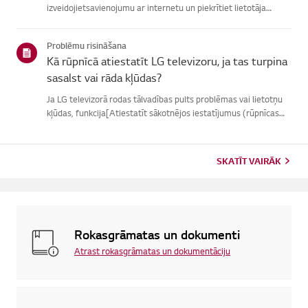
izveidojietsavienojumu ar internetu un piekrītiet lietotāja
līgumiem.Ja vienošanās process neizdodas, vispirms pārbaudiet
televizora internetasavienojumu un pārliecinieties, vai vals...
Problēmu risināšana
Kā rūpnīcā atiestatīt LG televizoru, ja tas turpina
sasalst vai rāda kļūdas?
Ja LG televizorā rodas tālvadības pults problēmas vai lietotņu
kļūdas, funkcija[Atiestatīt sākotnējos iestatījumus (rūpnīcas
atiestatīšana)] var palīdzētatrisināt problēmu.Lūdzu, ņemiet
vērā, ka, veicot pilnīgu atiestatīšanu, tiks noņemtas ...
SKATĪT VAIRĀK
Rokasgrāmatas un dokumenti
Atrast rokasgrāmatas un dokumentāciju