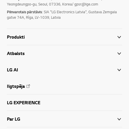
Yeongdeungpo-gu, Seoul, 07336, Korea/ gpsr@lge.com
Pilnvarotais pārstāvis
: SIA "LG Electronics Latvia", Gustava Zemgala
gatve 74A, Rīga, LV-1039, Latvia
Produkti
Atbalsts
LG AI
Ilgtspēja
LG EXPERIENCE
Par LG