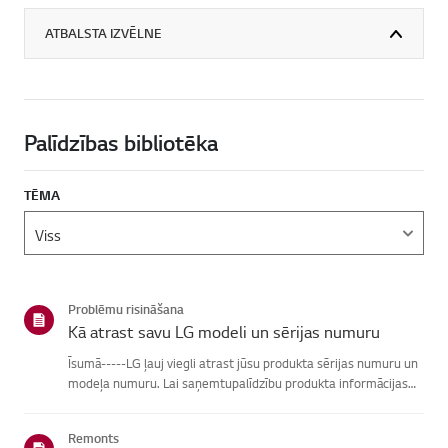
ATBALSTA IZVĒLNE
Palīdzības bibliotēka
TĒMA
Problēmu risināšana
Kā atrast savu LG modeli un sērijas numuru
Īsumā-----LG ļauj viegli atrast jūsu produkta sērijas numuru un
modeļa numuru. Lai saņemtupalīdzību produkta informācijas
atrašanā, izvēlieties savu LG produktu no zemāknorādītajām
kategorijām.Izvēlieties savu produktuŠī rokasgrāmata tika i...
Remonts