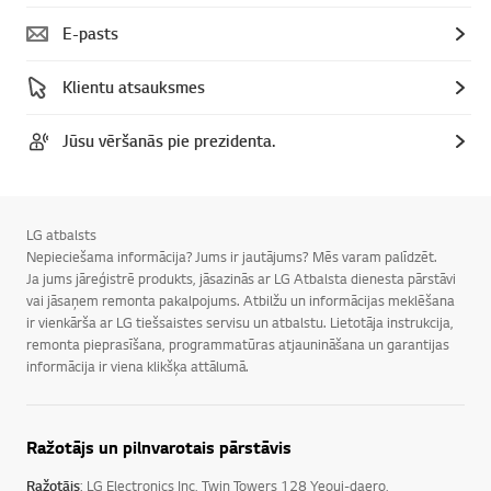
E-pasts
Klientu atsauksmes
Jūsu vēršanās pie prezidenta.
LG atbalsts
Nepieciešama informācija? Jums ir jautājums? Mēs varam palīdzēt.
Ja jums jāreģistrē produkts, jāsazinās ar LG Atbalsta dienesta pārstāvi
vai jāsaņem remonta pakalpojums. Atbilžu un informācijas meklēšana
ir vienkārša ar LG tiešsaistes servisu un atbalstu. Lietotāja instrukcija,
remonta pieprasīšana, programmatūras atjaunināšana un garantijas
informācija ir viena klikšķa attālumā.
Ražotājs un pilnvarotais pārstāvis
Ražotājs
: LG Electronics Inc, Twin Towers 128 Yeoui-daero,