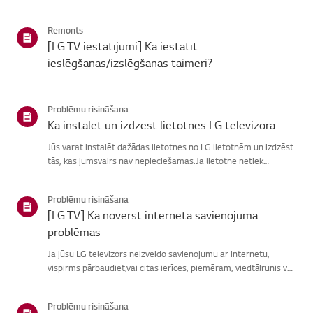
atrašanā, izvēlieties savu LG produktu no zemāknorādītajām
kategorijām.Izvēlieties savu produktuŠī rokasgrāmata tika i...
Remonts
[LG TV iestatījumi] Kā iestatīt
ieslēgšanas/izslēgšanas taimeri?
Problēmu risināšana
Kā instalēt un izdzēst lietotnes LG televizorā
Jūs varat instalēt dažādas lietotnes no LG lietotnēm un izdzēst
tās, kas jumsvairs nav nepieciešamas.Ja lietotne netiek
instalēta, pārliecinieties, vai esat pierakstījies savā LGkontā,
televizors ir savienots ar internetu, jūsu LG pakalpoju...
Problēmu risināšana
[LG TV] Kā novērst interneta savienojuma
problēmas
Ja jūsu LG televizors neizveido savienojumu ar internetu,
vispirms pārbaudiet,vai citas ierīces, piemēram, viedtālrunis vai
klēpjdators, var izveidotsavienojumu ar to pašu tīklu.Ja neviena
ierīce nevar izveidot savienojumu, problēma, vistic...
Problēmu risināšana