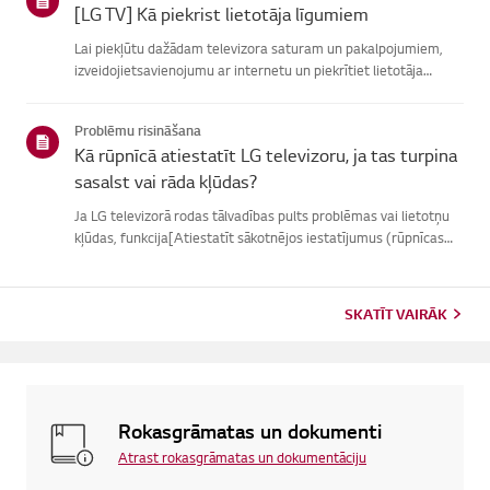
[LG TV] Kā piekrist lietotāja līgumiem
Lai piekļūtu dažādam televizora saturam un pakalpojumiem,
izveidojietsavienojumu ar internetu un piekrītiet lietotāja
līgumiem.Ja vienošanās process neizdodas, vispirms pārbaudiet
televizora internetasavienojumu un pārliecinieties, vai vals...
Problēmu risināšana
Kā rūpnīcā atiestatīt LG televizoru, ja tas turpina
sasalst vai rāda kļūdas?
Ja LG televizorā rodas tālvadības pults problēmas vai lietotņu
kļūdas, funkcija[Atiestatīt sākotnējos iestatījumus (rūpnīcas
atiestatīšana)] var palīdzētatrisināt problēmu.Lūdzu, ņemiet
vērā, ka, veicot pilnīgu atiestatīšanu, tiks noņemtas ...
SKATĪT VAIRĀK
Rokasgrāmatas un dokumenti
Atrast rokasgrāmatas un dokumentāciju