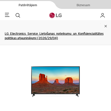
Patērētājiem
Biznesam
Menu
Meklēt
Mans L
Clo
LG Electronics Service Lietošanas noteikumu un Konfidencialitātes
politikas atjauninājumi (2026/29/04)