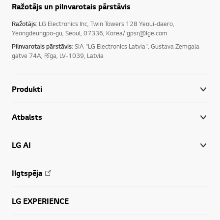
Ražotājs un pilnvarotais pārstāvis
Ražotājs
: LG Electronics Inc, Twin Towers 128 Yeoui-daero,
Yeongdeungpo-gu, Seoul, 07336, Korea/ gpsr@lge.com
Pilnvarotais pārstāvis
: SIA "LG Electronics Latvia", Gustava Zemgala
gatve 74A, Rīga, LV-1039, Latvia
Produkti
Atbalsts
LG AI
Ilgtspēja
LG EXPERIENCE