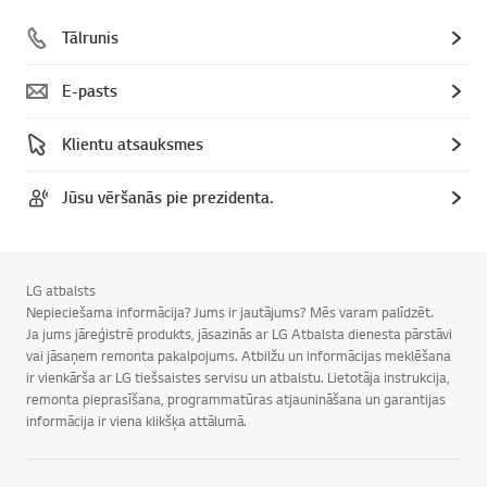
Tālrunis
E-pasts
Klientu atsauksmes
Jūsu vēršanās pie prezidenta.
LG atbalsts
Nepieciešama informācija? Jums ir jautājums? Mēs varam palīdzēt.
Ja jums jāreģistrē produkts, jāsazinās ar LG Atbalsta dienesta pārstāvi
vai jāsaņem remonta pakalpojums. Atbilžu un informācijas meklēšana
ir vienkārša ar LG tiešsaistes servisu un atbalstu. Lietotāja instrukcija,
remonta pieprasīšana, programmatūras atjaunināšana un garantijas
informācija ir viena klikšķa attālumā.