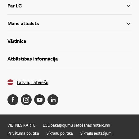
Par LG
Mans atbalsts
Vārdnīca
Atbilstības informācija
Latvia, Latviešu
VIETNES KARTE
LGE pakalpojumu lietošanas noteikumi
Privātuma politika
Sīkfailu politika
Sīkfailu iestatījumi