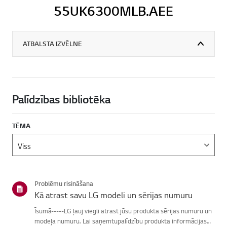
55UK6300MLB.AEE
ATBALSTA IZVĒLNE
Palīdzības bibliotēka
TĒMA
Problēmu risināšana
Kā atrast savu LG modeli un sērijas numuru
Īsumā-----LG ļauj viegli atrast jūsu produkta sērijas numuru un
modeļa numuru. Lai saņemtupalīdzību produkta informācijas