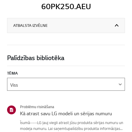
60PK250.AEU
ATBALSTA IZVĒLNE
Palīdzības bibliotēka
TĒMA
Problēmu risināšana
Kā atrast savu LG modeli un sērijas numuru
Īsumā-----LG ļauj viegli atrast jūsu produkta sērijas numuru un
modeļa numuru. Lai saņemtupalīdzību produkta informācijas