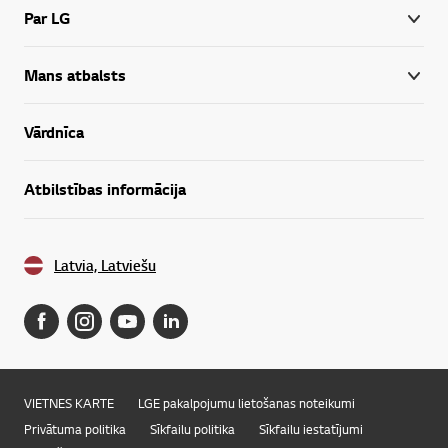
Par LG
Mans atbalsts
Vārdnīca
Atbilstības informācija
Latvia, Latviešu
VIETNES KARTE
LGE pakalpojumu lietošanas noteikumi
Privātuma politika
Sīkfailu politika
Sīkfailu iestatījumi