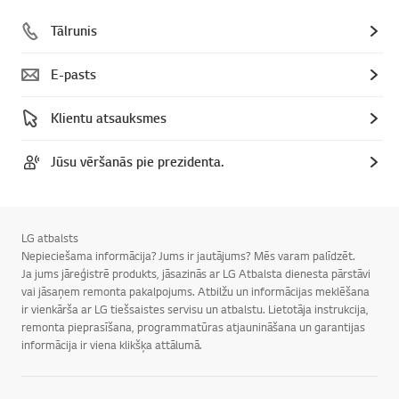
Tālrunis
E-pasts
Klientu atsauksmes
Jūsu vēršanās pie prezidenta.
LG atbalsts
Nepieciešama informācija? Jums ir jautājums? Mēs varam palīdzēt.
Ja jums jāreģistrē produkts, jāsazinās ar LG Atbalsta dienesta pārstāvi
vai jāsaņem remonta pakalpojums. Atbilžu un informācijas meklēšana
ir vienkārša ar LG tiešsaistes servisu un atbalstu. Lietotāja instrukcija,
remonta pieprasīšana, programmatūras atjaunināšana un garantijas
informācija ir viena klikšķa attālumā.