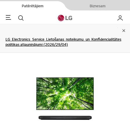
Patērētājiem
Biznesam
Menu
Meklēt
Mans L
Clo
LG Electronics Service Lietošanas noteikumu un Konfidencialitātes
politikas atjauninājumi (2026/29/04)