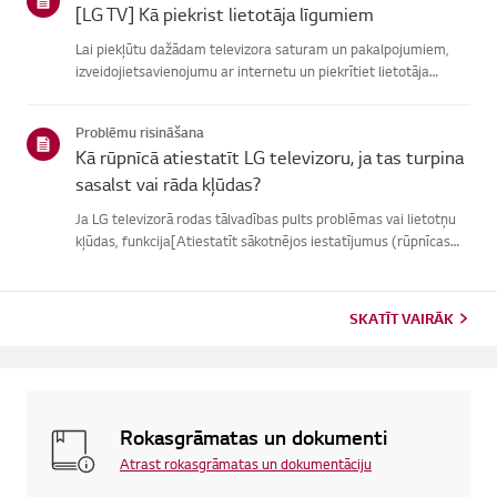
[LG TV] Kā piekrist lietotāja līgumiem
Lai piekļūtu dažādam televizora saturam un pakalpojumiem,
izveidojietsavienojumu ar internetu un piekrītiet lietotāja
līgumiem.Ja vienošanās process neizdodas, vispirms pārbaudiet
televizora internetasavienojumu un pārliecinieties, vai vals...
Problēmu risināšana
Kā rūpnīcā atiestatīt LG televizoru, ja tas turpina
sasalst vai rāda kļūdas?
Ja LG televizorā rodas tālvadības pults problēmas vai lietotņu
kļūdas, funkcija[Atiestatīt sākotnējos iestatījumus (rūpnīcas
atiestatīšana)] var palīdzētatrisināt problēmu.Lūdzu, ņemiet
vērā, ka, veicot pilnīgu atiestatīšanu, tiks noņemtas ...
SKATĪT VAIRĀK
Rokasgrāmatas un dokumenti
Atrast rokasgrāmatas un dokumentāciju