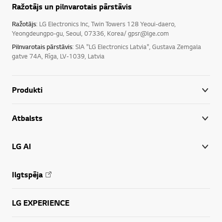
Ražotājs un pilnvarotais pārstāvis
Ražotājs
: LG Electronics Inc, Twin Towers 128 Yeoui-daero,
Yeongdeungpo-gu, Seoul, 07336, Korea/ gpsr@lge.com
Pilnvarotais pārstāvis
: SIA "LG Electronics Latvia", Gustava Zemgala
gatve 74A, Rīga, LV-1039, Latvia
Produkti
Atbalsts
LG AI
Ilgtspēja
LG EXPERIENCE