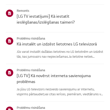
atrašanā, izvēlieties savu LG produktu no zemāknorādītajām
kategorijām.Izvēlieties savu produktuŠī rokasgrāmata tika i...
Remonts
[LG TV iestatījumi] Kā iestatīt
ieslēgšanas/izslēgšanas taimeri?
Problēmu risināšana
Kā instalēt un izdzēst lietotnes LG televizorā
Jūs varat instalēt dažādas lietotnes no LG lietotnēm un izdzēst
tās, kas jumsvairs nav nepieciešamas.Ja lietotne netiek
instalēta, pārliecinieties, vai esat pierakstījies savā LGkontā,
televizors ir savienots ar internetu, jūsu LG pakalpoju...
Problēmu risināšana
[LG TV] Kā novērst interneta savienojuma
problēmas
Ja jūsu LG televizors neizveido savienojumu ar internetu,
vispirms pārbaudiet,vai citas ierīces, piemēram, viedtālrunis vai
klēpjdators, var izveidotsavienojumu ar to pašu tīklu.Ja neviena
ierīce nevar izveidot savienojumu, problēma, vistic...
Problēmu risināšana