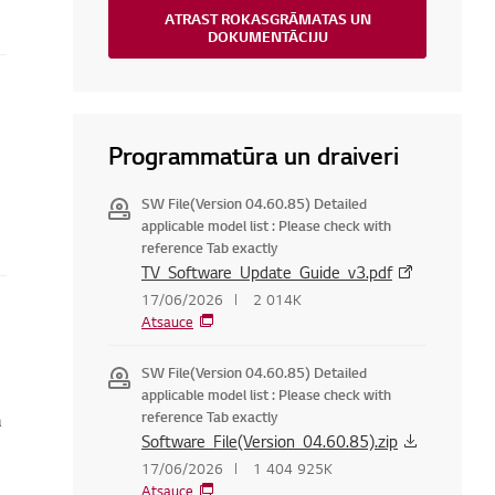
ATRAST ROKASGRĀMATAS UN
DOKUMENTĀCIJU
Programmatūra un draiveri
SW File(Version 04.60.85) Detailed
applicable model list : Please check with
reference Tab exactly
TV_Software_Update_Guide_v3.pdf
17/06/2026
2 014K
Atsauce
SW File(Version 04.60.85) Detailed
applicable model list : Please check with
reference Tab exactly
a
Software_File(Version_04.60.85).zip
17/06/2026
1 404 925K
Atsauce