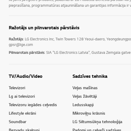
pieprasīšana, programmatūras atjaunināšana un garantijas informācija ir v
Ražotājs un pilnvarotais pārstāvis
Ražotājs
: LG Electronics Inc, Twin Towers 128 Yeoui-daero, Yeongdeungp
gpsr@lge.com
Pilnvarotais pārstāvis
: SIA "LG Electronics Latvia", Gustava Zemgala gatv
TV/Audio/Video
Sadzīves tehnika
Televizori
Veļas mašīnas
Lg ai televizori
Veļas žāvētāji
Televizoru iegādes ceļvedis
Ledusskapji
Lifestyle ekrāni
Mikroviļņu krāsnis
Soundbar
LG Siltumsūkņa tehnoloģija
Bezvadu skaļruņi
Padomi un ceļveži sadzīves