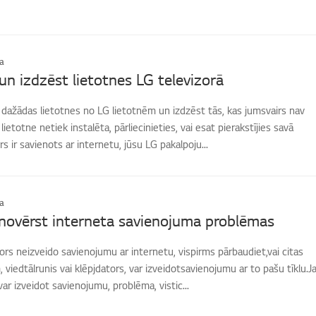
a
 un izdzēst lietotnes LG televizorā
t dažādas lietotnes no LG lietotnēm un izdzēst tās, kas jumsvairs nav
ietotne netiek instalēta, pārliecinieties, vai esat pierakstījies savā
s ir savienots ar internetu, jūsu LG pakalpoju...
a
novērst interneta savienojuma problēmas
zors neizveido savienojumu ar internetu, vispirms pārbaudiet,vai citas
 viedtālrunis vai klēpjdators, var izveidotsavienojumu ar to pašu tīklu.J
ar izveidot savienojumu, problēma, vistic...