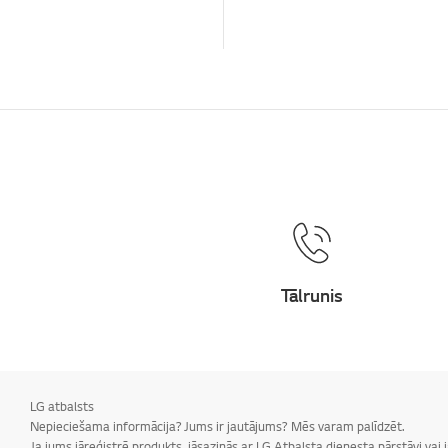
Tālrunis
LG atbalsts
Nepieciešama informācija? Jums ir jautājums? Mēs varam palīdzēt.
Ja jums jāreģistrē produkts, jāsazinās ar LG Atbalsta dienesta pārstāvi vai