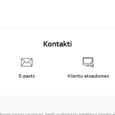
Kontakti
E-pasts
Klientu atsauksmes
 jāsaņem remonta pakalpojums. Atbilžu un informācijas meklēšana ir vienkārša ar 