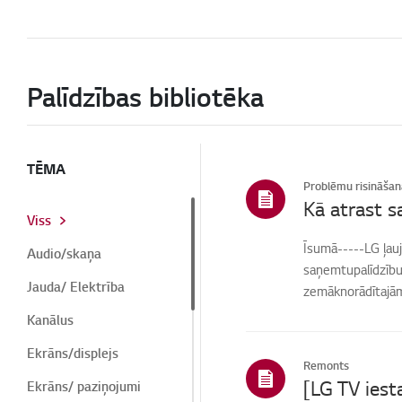
Palīdzības bibliotēka
TĒMA
Problēmu risināšan
Kā atrast s
Viss
Īsumā-----LG ļauj
Audio/skaņa
saņemtupalīdzību 
Jauda/ Elektrība
zemāknorādītajām 
Kanālus
Ekrāns/displejs
Remonts
Ekrāns/ paziņojumi