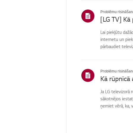
Citi
Problēmu risināšan
[LG TV] Kā 
Lai piekļūtu daž
internetu un piek
pārbaudiet televiz
Problēmu risināšan
Ja LG televizorā 
sākotnējos iestat
ņemiet vērā, ka, v