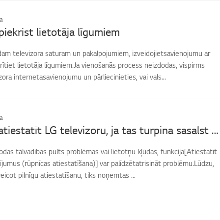
a
piekrist lietotāja līgumiem
ādam televizora saturam un pakalpojumiem, izveidojietsavienojumu ar
rītiet lietotāja līgumiem.Ja vienošanās process neizdodas, vispirms
ora internetasavienojumu un pārliecinieties, vai vals...
a
Kā rūpnīcā atiestatīt LG televizoru, ja tas turpina sasalst vai rāda kļūdas?
rodas tālvadības pults problēmas vai lietotņu kļūdas, funkcija[Atiestatīt
ījumus (rūpnīcas atiestatīšana)] var palīdzētatrisināt problēmu.Lūdzu,
eicot pilnīgu atiestatīšanu, tiks noņemtas ...