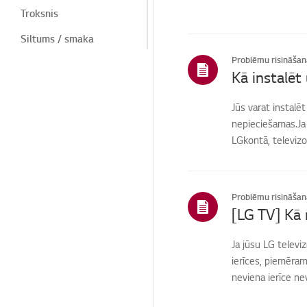
Troksnis
Siltums / smaka
Problēmu risināšan
Kosmētika/fizikālā
Kā instalēt
Tālvadības pults / pogas
Jūs varat instalē
Izvēlne/Iestatījumi
nepieciešamas.Ja l
Uzstādīšana/pieslēgšan
LGkontā, televizor
a
Savienojumi/uzstādīšan
a
Problēmu risināšan
Sākums/ThinQ/Tīkls/Li
[LG TV] Kā 
etotnes
Pārdošana /
Ja jūsu LG televi
veicināšana /
ierīces, piemēram,
uzstādīšana /
specifikācija
neviena ierīce nev
Izplatītājs