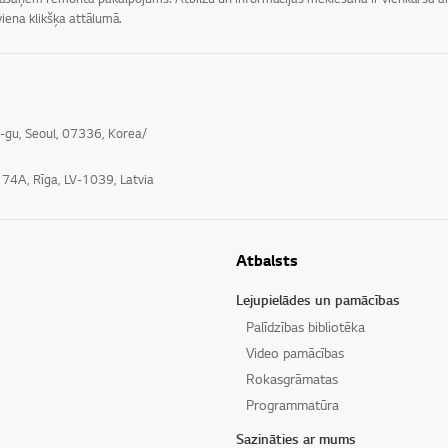
iena klikšķa attālumā.
o-gu, Seoul, 07336, Korea/
e 74A, Rīga, LV-1039, Latvia
Atbalsts
Lejupielādes un pamācības
Palīdzības bibliotēka
Video pamācības
Rokasgrāmatas
Programmatūra
Sazināties ar mums