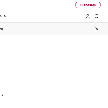
Biznesam
STS
Mans LG
Mekl
04)
Close
A