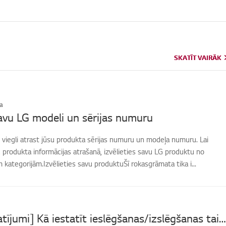
SKATĪT VAIRĀK
SKATĪT VAIRĀK
a
avu LG modeli un sērijas numuru
 viegli atrast jūsu produkta sērijas numuru un modeļa numuru. Lai
produkta informācijas atrašanā, izvēlieties savu LG produktu no
kategorijām.Izvēlieties savu produktuŠī rokasgrāmata tika i...
[LG TV iestatījumi] Kā iestatīt ieslēgšanas/izslēgšanas taimeri?