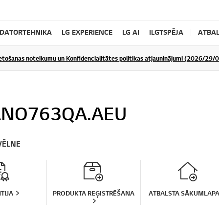
DATORTEHNIKA
LG EXPERIENCE
LG AI
ILGTSPĒJA
ATBAL
ietošanas noteikumu un Konfidencialitātes politikas atjauninājumi (2026/29/
NO763QA.AEU
VĒLNE
TIJA
PRODUKTA REĢISTRĒŠANA
ATBALSTA SĀKUMLAP