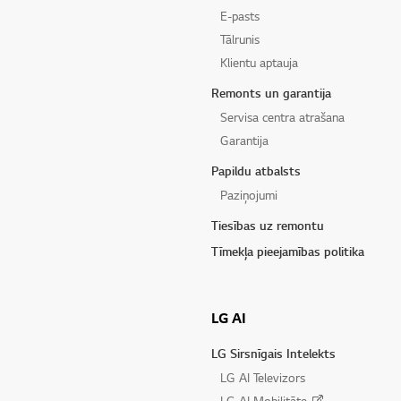
E-pasts
Tālrunis
Klientu aptauja
Remonts un garantija
Servisa centra atrašana
Garantija
Papildu atbalsts
Paziņojumi
Tiesības uz remontu
Tīmekļa pieejamības politika
LG AI
LG Sirsnīgais Intelekts
LG AI Televizors
LG AI Mobilitāte