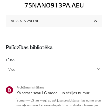
75NANO913PA.AEU
ATBALSTA IZVĒLNE
Palīdzības bibliotēka
TĒMA
Problēmu risināšana
Kā atrast savu LG modeli un sērijas numuru
Īsumā-----LG ļauj viegli atrast jūsu produkta sērijas numuru un
modeļa numuru. Lai saņemtupalīdzību produkta informācijas