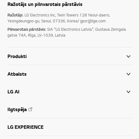
Ražotājs un pilnvarotais pārstāvis
Ražotājs
: LG Electronics Inc, Twin Towers 128 Yeoui-daero,
Yeongdeungpo-gu, Seoul, 07336, Korea/ gpsr@lge.com
Pilnvarotais pārstāvis
: SIA "LG Electronics Latvia", Gustava Zemgala
gatve 74A, Rīga, LV-1039, Latvia
Produkti
Atbalsts
LG AI
Ilgtspēja
LG EXPERIENCE