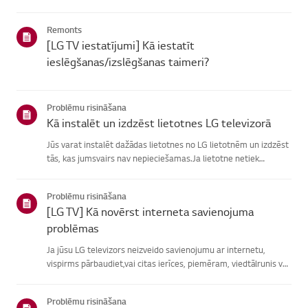
atrašanā, izvēlieties savu LG produktu no zemāknorādītajām
kategorijām.Izvēlieties savu produktuŠī rokasgrāmata tika i...
Remonts
[LG TV iestatījumi] Kā iestatīt
ieslēgšanas/izslēgšanas taimeri?
Problēmu risināšana
Kā instalēt un izdzēst lietotnes LG televizorā
Jūs varat instalēt dažādas lietotnes no LG lietotnēm un izdzēst
tās, kas jumsvairs nav nepieciešamas.Ja lietotne netiek
instalēta, pārliecinieties, vai esat pierakstījies savā LGkontā,
televizors ir savienots ar internetu, jūsu LG pakalpoju...
Problēmu risināšana
[LG TV] Kā novērst interneta savienojuma
problēmas
Ja jūsu LG televizors neizveido savienojumu ar internetu,
vispirms pārbaudiet,vai citas ierīces, piemēram, viedtālrunis vai
klēpjdators, var izveidotsavienojumu ar to pašu tīklu.Ja neviena
ierīce nevar izveidot savienojumu, problēma, vistic...
Problēmu risināšana