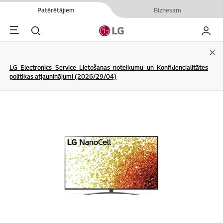
Patērētājiem
Biznesam
Menu
Meklēt
Mans L
Clo
LG Electronics Service Lietošanas noteikumu un Konfidencialitātes
politikas atjauninājumi (2026/29/04)