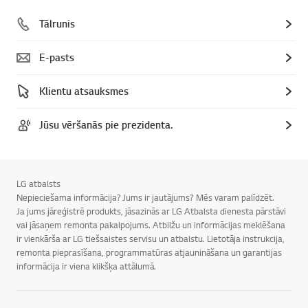
Tālrunis
E-pasts
Klientu atsauksmes
Jūsu vēršanās pie prezidenta.
LG atbalsts
Nepieciešama informācija? Jums ir jautājums? Mēs varam palīdzēt.
Ja jums jāreģistrē produkts, jāsazinās ar LG Atbalsta dienesta pārstāvi
vai jāsaņem remonta pakalpojums. Atbilžu un informācijas meklēšana
ir vienkārša ar LG tiešsaistes servisu un atbalstu. Lietotāja instrukcija,
remonta pieprasīšana, programmatūras atjaunināšana un garantijas
informācija ir viena klikšķa attālumā.