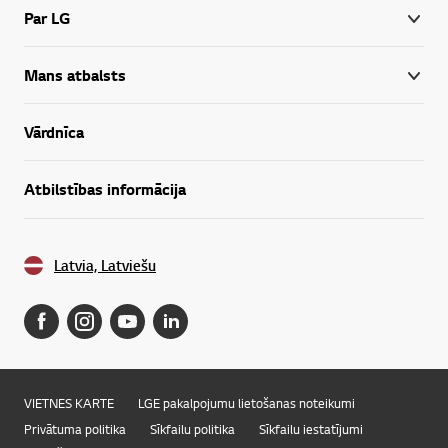
Par LG
Mans atbalsts
Vārdnīca
Atbilstības informācija
Latvia, Latviešu
VIETNES KARTE
LGE pakalpojumu lietošanas noteikumi
Privātuma politika
Sīkfailu politika
Sīkfailu iestatījumi