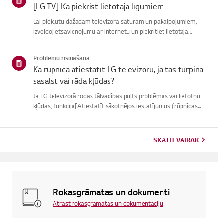
[LG TV] Kā piekrist lietotāja līgumiem
Lai piekļūtu dažādam televizora saturam un pakalpojumiem,
izveidojietsavienojumu ar internetu un piekrītiet lietotāja
līgumiem.Ja vienošanās process neizdodas, vispirms pārbaudiet
televizora internetasavienojumu un pārliecinieties, vai vals...
Problēmu risināšana
Kā rūpnīcā atiestatīt LG televizoru, ja tas turpina
sasalst vai rāda kļūdas?
Ja LG televizorā rodas tālvadības pults problēmas vai lietotņu
kļūdas, funkcija[Atiestatīt sākotnējos iestatījumus (rūpnīcas
atiestatīšana)] var palīdzētatrisināt problēmu.Lūdzu, ņemiet
vērā, ka, veicot pilnīgu atiestatīšanu, tiks noņemtas ...
SKATĪT VAIRĀK
Rokasgrāmatas un dokumenti
Atrast rokasgrāmatas un dokumentāciju