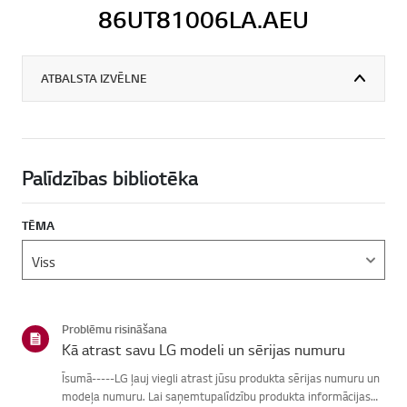
86UT81006LA.AEU
ATBALSTA IZVĒLNE
Palīdzības bibliotēka
TĒMA
Problēmu risināšana
Kā atrast savu LG modeli un sērijas numuru
Īsumā-----LG ļauj viegli atrast jūsu produkta sērijas numuru un
modeļa numuru. Lai saņemtupalīdzību produkta informācijas