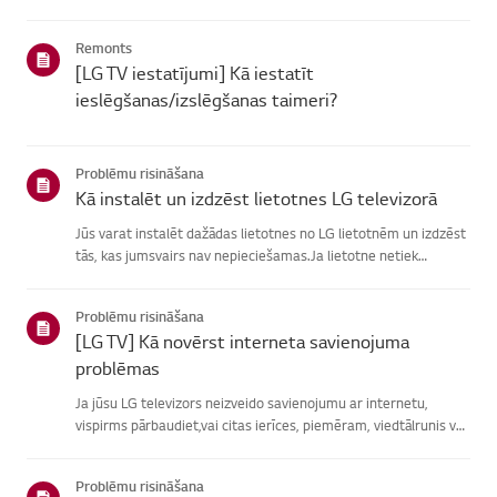
atrašanā, izvēlieties savu LG produktu no zemāknorādītajām
kategorijām.Izvēlieties savu produktuŠī rokasgrāmata tika i...
Remonts
[LG TV iestatījumi] Kā iestatīt
ieslēgšanas/izslēgšanas taimeri?
Problēmu risināšana
Kā instalēt un izdzēst lietotnes LG televizorā
Jūs varat instalēt dažādas lietotnes no LG lietotnēm un izdzēst
tās, kas jumsvairs nav nepieciešamas.Ja lietotne netiek
instalēta, pārliecinieties, vai esat pierakstījies savā LGkontā,
televizors ir savienots ar internetu, jūsu LG pakalpoju...
Problēmu risināšana
[LG TV] Kā novērst interneta savienojuma
problēmas
Ja jūsu LG televizors neizveido savienojumu ar internetu,
vispirms pārbaudiet,vai citas ierīces, piemēram, viedtālrunis vai
klēpjdators, var izveidotsavienojumu ar to pašu tīklu.Ja neviena
ierīce nevar izveidot savienojumu, problēma, vistic...
Problēmu risināšana