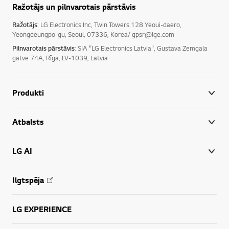
Ražotājs un pilnvarotais pārstāvis
Ražotājs
: LG Electronics Inc, Twin Towers 128 Yeoui-daero,
Yeongdeungpo-gu, Seoul, 07336, Korea/ gpsr@lge.com
Pilnvarotais pārstāvis
: SIA "LG Electronics Latvia", Gustava Zemgala
gatve 74A, Rīga, LV-1039, Latvia
Produkti
Atbalsts
LG AI
Ilgtspēja
LG EXPERIENCE