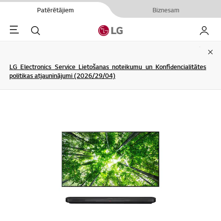
Patērētājiem
Biznesam
Menu
Meklēt
Mans L
Clo
LG Electronics Service Lietošanas noteikumu un Konfidencialitātes
politikas atjauninājumi (2026/29/04)