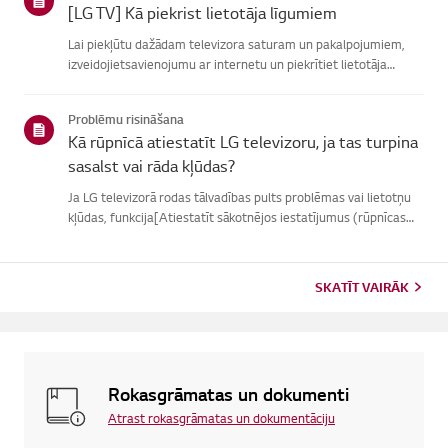
[LG TV] Kā piekrist lietotāja līgumiem
Lai piekļūtu dažādam televizora saturam un pakalpojumiem,
izveidojietsavienojumu ar internetu un piekrītiet lietotāja
līgumiem.Ja vienošanās process neizdodas, vispirms pārbaudiet
televizora internetasavienojumu un pārliecinieties, vai vals...
Problēmu risināšana
Kā rūpnīcā atiestatīt LG televizoru, ja tas turpina
sasalst vai rāda kļūdas?
Ja LG televizorā rodas tālvadības pults problēmas vai lietotņu
kļūdas, funkcija[Atiestatīt sākotnējos iestatījumus (rūpnīcas
atiestatīšana)] var palīdzētatrisināt problēmu.Lūdzu, ņemiet
vērā, ka, veicot pilnīgu atiestatīšanu, tiks noņemtas ...
SKATĪT VAIRĀK
Rokasgrāmatas un dokumenti
Atrast rokasgrāmatas un dokumentāciju