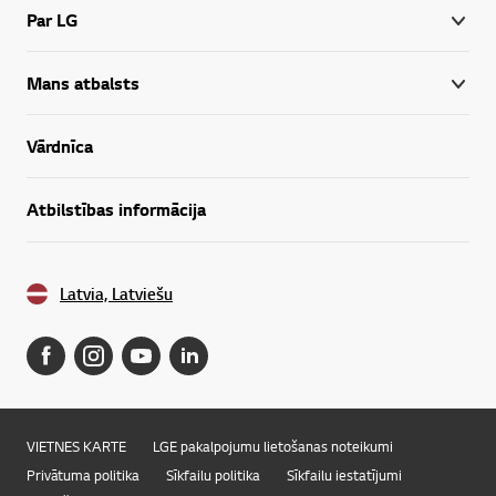
Par LG
Mans atbalsts
Vārdnīca
Atbilstības informācija
Latvia, Latviešu
VIETNES KARTE
LGE pakalpojumu lietošanas noteikumi
Privātuma politika
Sīkfailu politika
Sīkfailu iestatījumi