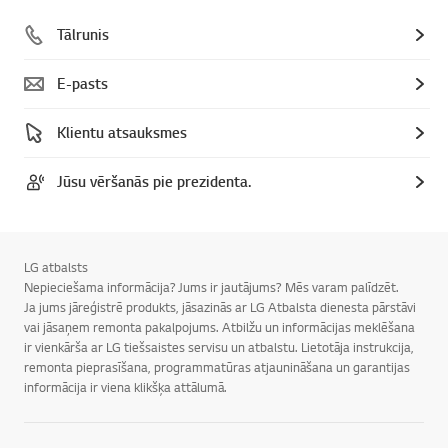
Tālrunis
E-pasts
Klientu atsauksmes
Jūsu vēršanās pie prezidenta.
LG atbalsts
Nepieciešama informācija? Jums ir jautājums? Mēs varam palīdzēt.
Ja jums jāreģistrē produkts, jāsazinās ar LG Atbalsta dienesta pārstāvi
vai jāsaņem remonta pakalpojums. Atbilžu un informācijas meklēšana
ir vienkārša ar LG tiešsaistes servisu un atbalstu. Lietotāja instrukcija,
remonta pieprasīšana, programmatūras atjaunināšana un garantijas
informācija ir viena klikšķa attālumā.