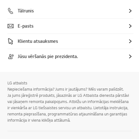
Tālrunis
E-pasts
Klientu atsauksmes
Jūsu vēršanās pie prezidenta.
LG atbalsts
Nepieciešama informācija? Jums ir jautājums? Mēs varam palīdzēt.
Ja jums jāreģistrē produkts, jāsazinās ar LG Atbalsta dienesta pārstāvi
vai jāsaņem remonta pakalpojums. Atbilžu un informācijas meklēšana
ir vienkārša ar LG tiešsaistes servisu un atbalstu. Lietotāja instrukcija,
remonta pieprasīšana, programmatūras atjaunināšana un garantijas
informācija ir viena klikšķa attālumā.