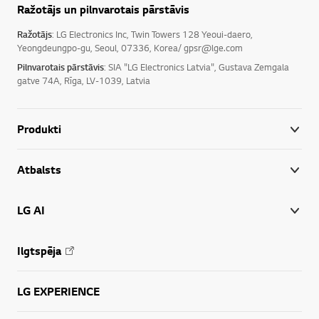
Ražotājs un pilnvarotais pārstāvis
Ražotājs
: LG Electronics Inc, Twin Towers 128 Yeoui-daero,
Yeongdeungpo-gu, Seoul, 07336, Korea/ gpsr@lge.com
Pilnvarotais pārstāvis
: SIA "LG Electronics Latvia", Gustava Zemgala
gatve 74A, Rīga, LV-1039, Latvia
Produkti
Atbalsts
LG AI
Ilgtspēja
LG EXPERIENCE