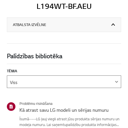
L194WT-BF.AEU
ATBALSTA IZVĒLNE
Palīdzības bibliotēka
TĒMA
Problēmu risināšana
Kā atrast savu LG modeli un sērijas numuru
Īsumā-----LG ļauj viegli atrast jūsu produkta sērijas numuru un
modeļa numuru. Lai saņemtupalīdzību produkta informācijas