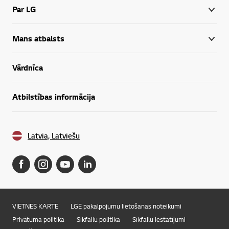
Par LG
Mans atbalsts
Vārdnīca
Atbilstības informācija
Latvia, Latviešu
VIETNES KARTE
LGE pakalpojumu lietošanas noteikumi
Privātuma politika
Sīkfailu politika
Sīkfailu iestatījumi