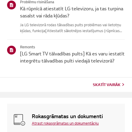
Problēmu risināšana
Kā rūpnīcā atiestatīt LG televizoru, ja tas turpina
sasalst vai rāda kļūdas?
Ja LG televizorā rodas tālvadības pults problēmas vai lietotņu
kļūdas, funkcija[Atiestatīt sākotnējos iestatījumus (rūpnīcas
atiestatīšana)] var palīdzētatrisināt problēmu.Lūdzu, ņemiet
vērā, ka, veicot pilnīgu atiestatīšanu, tiks noņemtas ...
Remonts
[LG Smart TV tālvadības pults] Kā es varu iestatīt
integrētu tālvadības pulti viedajā televizorā?
SKATĪT VAIRĀK
Rokasgrāmatas un dokumenti
Atrast rokasgrāmatas un dokumentāciju