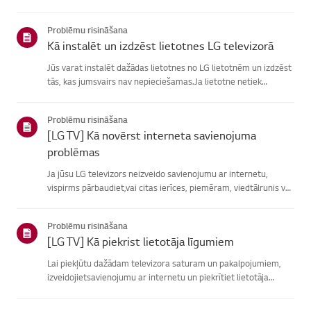
atrašanā, izvēlieties savu LG produktu no zemāknorādītajām
kategorijām.Izvēlieties savu produktuŠī rokasgrāmata tika i...
Problēmu risināšana
Kā instalēt un izdzēst lietotnes LG televizorā
Jūs varat instalēt dažādas lietotnes no LG lietotnēm un izdzēst
tās, kas jumsvairs nav nepieciešamas.Ja lietotne netiek
instalēta, pārliecinieties, vai esat pierakstījies savā LGkontā,
televizors ir savienots ar internetu, jūsu LG pakalpoju...
Problēmu risināšana
[LG TV] Kā novērst interneta savienojuma
problēmas
Ja jūsu LG televizors neizveido savienojumu ar internetu,
vispirms pārbaudiet,vai citas ierīces, piemēram, viedtālrunis vai
klēpjdators, var izveidotsavienojumu ar to pašu tīklu.Ja neviena
ierīce nevar izveidot savienojumu, problēma, vistic...
Problēmu risināšana
[LG TV] Kā piekrist lietotāja līgumiem
Lai piekļūtu dažādam televizora saturam un pakalpojumiem,
izveidojietsavienojumu ar internetu un piekrītiet lietotāja
līgumiem.Ja vienošanās process neizdodas, vispirms pārbaudiet
televizora internetasavienojumu un pārliecinieties, vai vals...