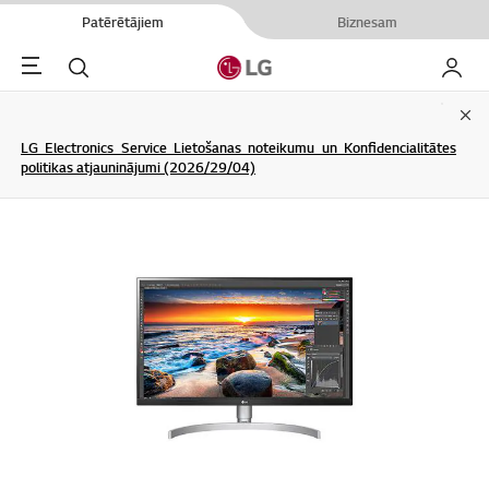
Patērētājiem
Biznesam
Menu
Meklēt
Mans L
Clo
LG Electronics Service Lietošanas noteikumu un Konfidencialitātes
politikas atjauninājumi (2026/29/04)