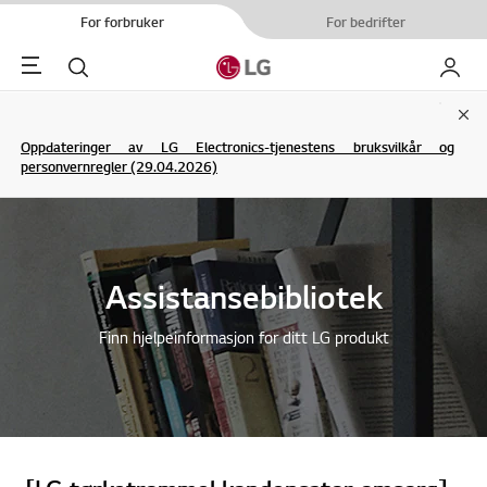
For forbruker
For bedrifter
Menu
Søk
My LG
Clo
Oppdateringer av LG Electronics-tjenestens bruksvilkår og
personvernregler (29.04.2026)
Assistansebibliotek
Finn hjelpeinformasjon for ditt LG produkt