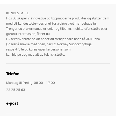
KUNDESTØTTE
Hos LG skaper vi innovative og toppmoderne produkter og støtter dem
med LG kundestøtte– designet for å gjøre livet mer behagelig.
Trenger du brukermanualer, deler og tilbehør, mobiltelefonstøtte eller
garanti informasjon, finner du
LG teknisk støtte og alt annet du trenger bare noen få klikk unna.
Ønsker å snakke med noen, har LG Norway Support høflige,
respektfulle og kunnskapsrike personer som
kan hjelpe deg med alt av teknisk støtte.
Telefon
Mandag til fredag: 08:00 - 17:00
23 25 25 63
e-post