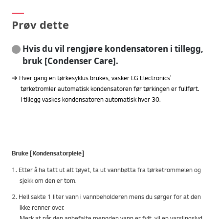
Prøv dette
Hvis du vil rengjøre kondensatoren i tillegg,
bruk [Condenser Care].
➔ Hver gang en tørkesyklus brukes, vasker LG Electronics'
tørketromler automatisk kondensatoren før tørkingen er fullført.
I tillegg vaskes kondensatoren automatisk hver 30.
Bruke [Kondensatorpleie]
1. Etter å ha tatt ut alt tøyet, ta ut vannbøtta fra tørketrommelen og
sjekk om den er tom.
2. Hell sakte 1 liter vann i vannbeholderen mens du sørger for at den
ikke renner over.
Merk at når den anbefalte mengden vann er fylt, vil en varslingslyd