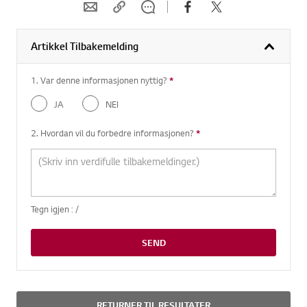
Artikkel Tilbakemelding
1. Var denne informasjonen nyttig?
*
Nødvendig spørsmål
JA
NEI
2. Hvordan vil du forbedre informasjonen?
*
Nødvendig spørsmål
Tegn igjen :
/
SEND
RETURNER TIL RESULTATER