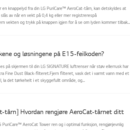
er en knappelyd fra din LG PuriCare™ AeroCat-tårn, kan detskyldes at
slås av når en vekt på 0,4 kg eller mer registrerespå
rn vekten og trykk på knappen igjen for å se om lyden kommer tilbak..
kene og løsningene på E15-feilkoden?
es på skjermen til din LG SIGNATURE luftrenser når støv ellerrusk har
ra Fine Dust Black-filteret.Fjern filteret, vask det i varmt vann med et
 la det tørkehelt i et skyggefullt område, og...
-tårn] Hvordan rengjøre AeroCat-tårnet ditt
G PuriCare™ AeroCat Tower ren og i optimal funksjon, rengjørjevnlig