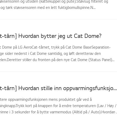
støvsensoren og utsiden (kattekuppel og pute).Støvsug filteret og
, og tørk støvsensoren med en lett fuktigbomullspinne.N...
t-tårn] Hvordan bytter jeg ut Cat Dome?
at Dome på LG AeroCat-tårnet, trykk på Cat Dome BaseSeparation-
e sider nederst i Cat Dome samtidig, og løft deretterav den
en.Deretter stiller du fronten på den nye Cat Dome (Status Panel)
[LG AeroCat-tårn] Hvordan stille inn oppvarmingsfunksjonen
stere oppvarmingsfunksjonen mens produktet går ved å
ngknapp.Trykk kort på knappen for å endre temperaturen (Lav / Høy /
eninne i 3 sekunder for å bytte varmemodus (Alltid på / Auto).Hvordan ..