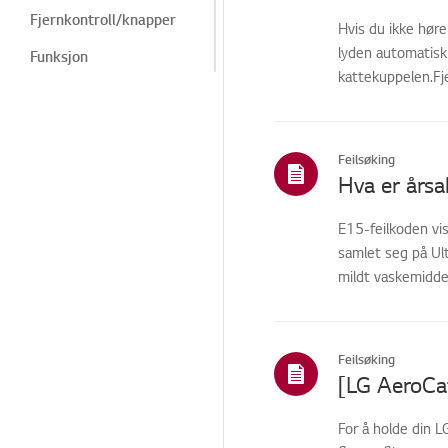
Fjernkontroll/knapper
Hvis du ikke hør
lyden automatisk 
Funksjon
kattekuppelen.Fje
Installasjon/tilkobling
HTLS
Feilsøking
Andre
Hva er årsa
E15-feilkoden vis
samlet seg på Ult
mildt vaskemiddel,
Feilsøking
[LG AeroCat
For å holde din L