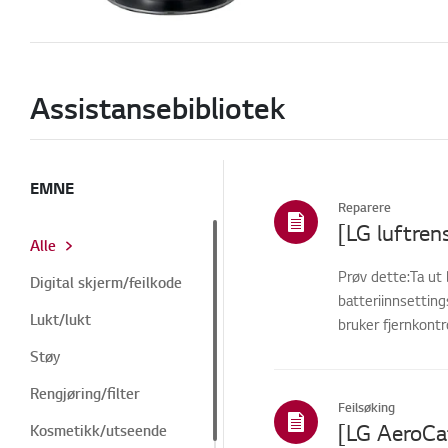
Assistansebibliotek
EMNE
Reparere
[LG luftren
Alle
Prøv dette:Ta ut 
Digital skjerm/feilkode
batteriinnsettin
Lukt/lukt
bruker fjernkont
funger...
Støy
Rengjøring/filter
Feilsøking
[LG AeroCa
Kosmetikk/utseende