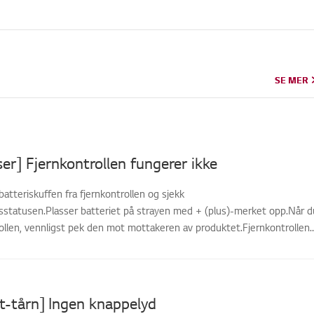
SE MER
SE MER
ser] Fjernkontrollen fungerer ikke
batteriskuffen fra fjernkontrollen og sjekk
gsstatusen.Plasser batteriet på strayen med + (plus)-merket opp.Når d
rollen, vennligst pek den mot mottakeren av produktet.Fjernkontrollen
t-tårn] Ingen knappelyd