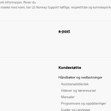
nti informasjon, finner du
r å snakke med noen, har LG Norway Support høflige, respektfulle og kunnskapsr
e-post
Kundestøtte
Håndbøker og nedlastninger
Assistansebibliotek
Videoer og læreresurser
Manualer
Programvare og oppdateringer
Guider og Løsninger