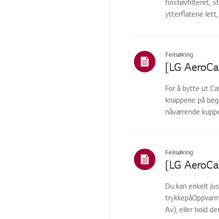
finstøvfilteret, 
ytterflatene lett
Feilsøking
[LG AeroCa
For å bytte ut C
knappene på begg
nåværende kuppel
opp...
Feilsøking
Du kan enkelt ju
trykkepåOppvarmi
Av), eller hold d