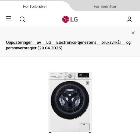
For forbruker
For bedrifter
Menu
Søk
My LG
Clo
Oppdateringer av LG Electronics-tjenestens bruksvilkår og
personvernregler (29.04.2026)