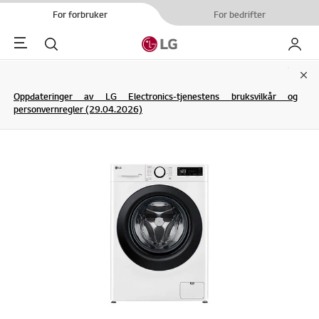
For forbruker
For bedrifter
Menu
Søk
My LG
Clo
Oppdateringer av LG Electronics-tjenestens bruksvilkår og
personvernregler (29.04.2026)